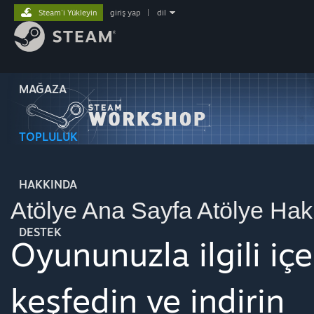
Steam'i Yükleyin
giriş yap
|
dil
MAĞAZA
TOPLULUK
HAKKINDA
Atölye Ana Sayfa
Atölye Hak
DESTEK
Oyununuzla ilgili içe
keşfedin ve indirin