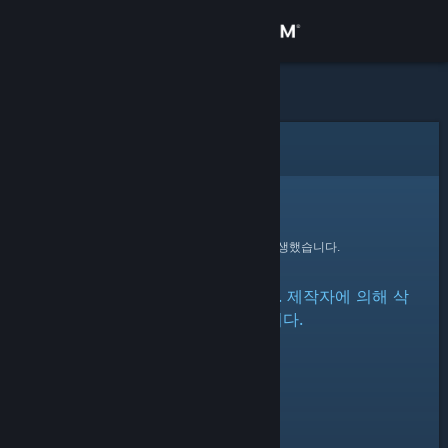
로그인
상점
커뮤니티
오류
정보
죄송합니다!
요청을 처리하는 동안 오류가 발생했습니다.
지원
해당 아이템이 존재하지 않습니다. 제작자에 의해 삭
언어 변경
제되었을 수 있습니다.
Steam 모바일 앱 다운로드
PC 웹사이트 보기