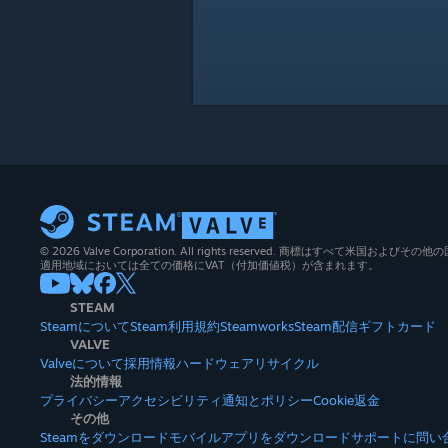
© 2026 Valve Corporation. All rights reserved. 商標はすべて米国お
適用地域においては全ての価格にVAT（付加価値税）が含まれます。
STEAM
Steamについて
Steam利用規約
Steamworks
Steam配信
ギフトカード
VALVE
Valveについて
採用情報
ハードウェア
リサイクル
法的情報
プライバシー
アクセシビリティ
通知とポリシー
Cookie
返金
その他
Steamをダウンロード
モバイルアプリをダウンロード
サポートに問い