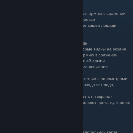
Ctrl + F4 — нокаутирует врага в сражении
Ctrl + Alt + F4 — нокаутирует всю вражескую армию в сражении
Ctrl + H — восстанавливает полностью здоровье
Ctrl + Shift + H — восстанавливает здоровье вашей лошади
Ctrl + F2 — нокаутирует вашего солдата
Ctrl + F3 — нокаутирует главного игрока
Ctrl + Shift + F3 — нокаутирует вашу лошадь
Ctrl + Shift + F4 — нокаутирует врагов, которые видны на экране
Ctrl + Shift + F6 — нокаутирует всю вашу армию в сражении
Ctrl + F6 — оглушает одного солдата из вашей армии
Ctrl + F9 — активация режима замедленного движения
Ctrl + F11 — остановка времени в бою
Ctrl + ЛКМ — улучшить остальных в соответствии с параметрами
выбранного военного (кликнув по нему до ввода чит-кода).
Следующие комбинации можно использовать на экранах
персонажа и войск — они существенно ускоряют прокачку героев:
Ctrl + X – к опыту героя добавить +1000.
Ctrl + L – к уровню героя добавить +1.
Ctrl + X – к увеличению опыту напарников.
Эти комбинации следует использовать на глобальной карте: