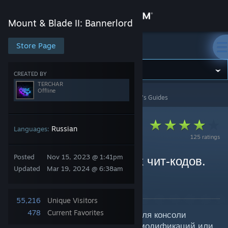
Sign in
Mount & Blade II: Bannerlord
Store
Store Page
Mount & Blade II: Bannerlord
Community
CREATED BY
TERCHAR
Offline
Mount & Blade II: Bannerlord
>
Guides
>
TERCHAR's Guides
About
Support
Russian
Languages:
125 ratings
Change language
Posted
Nov 15, 2023 @ 1:41pm
Сборник внутриигровых чит-кодов.
Updated
Mar 19, 2024 @ 6:38am
Читы. Коды.
Get the Steam Mobile App
By TERCHAR
View desktop website
55,216
Unique Visitors
478
Current Favorites
Это сборник различных команд для консоли
внутри игры без использования модификаций или