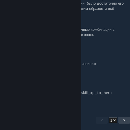
другим лордом из фракции Вландии - Вартин, было достаточно его
имени, то есть команда выглядела следующим образом и всё
сработало:
campaign.add_hero_relation Vartin | 100
Я чисто случайно нашёл его id вводя различные комбинации в
консоль. Как узнать id нужного Вам NPS - не знаю.
Takemikazuti
Feb 28 @ 4:33am
Как добавить опыта навыкам? Не вдупляю, извините
Альтушка
Dec 30, 2025 @ 8:14am
сейчас код на навыки такой campaign.add_skill_xp_to_hero
main_hero | Smithing | 1000
<
>