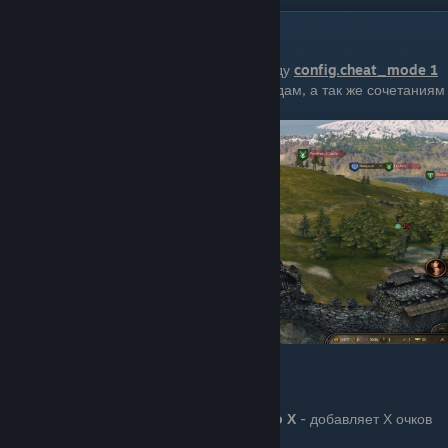
Команды
Первым делом необходимо ввести команду
config.cheat_mode 1
Она открывает доступ к остальным командам, а так же сочетаниям
клавиш (следующий раздел)
help
- показать все доступные команды
Изменения игрока:
campaign.add_attribute_points_to_hero Х
- добавляет Х очков
атрибутов