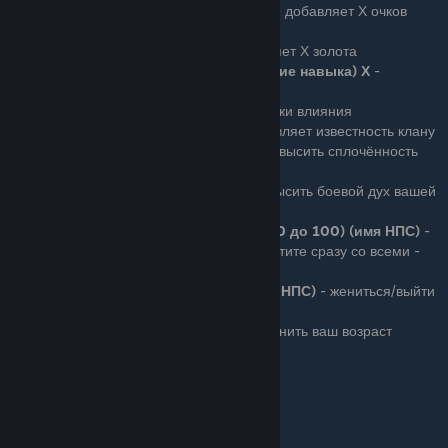
campaign.add_focus_points_to_hero Х
- добавляет Х очков
фокусировки
campaign.add_gold_to_hero Х
- добавляет Х золота
campaign.add_skill_xp_to_hero (название навыка) Х
-
добавляет Х опыта навыку (список ниже)
campaign.add_influence Х
- добавляет очки влияния
campaign.add_renown_to_clan Х
- добавляет известность клану
campaign.boost_cohesion_of_army
- Повысить сплочённость
вашей армии
campaign.add_morale_to_party Х
- Повысить боевой дух вашей
армии на Х
campaign.change_hero_relation (от - 100 до 100) (имя НПС)
-
изменить ваши отношения с НПС, если хотите сразу со всеми -
пишите all
campaign.marry_player_with_hero (имя НПС)
- жениться/выйти
замуж ха определенного НПС
campaign.change_main_hero_age
- изменить ваш возраст
Athletics - атлетика
Bow - лук
Charm - обаяние
Crossbow - арбалет