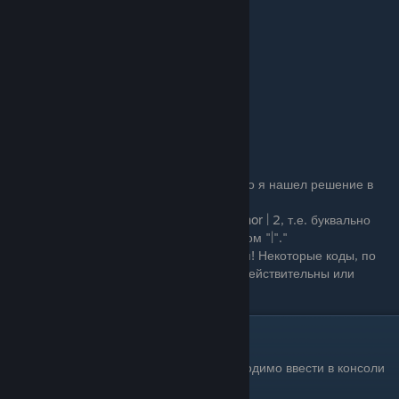
Mercy
- милосердие
Valor
- доблесть
Calculating
- расчетливость
-2 - максимально заниженная
-1 - заниженная
0 - нейтральная (не отображается)
1 - положительная
2 - максимально положительная
Пользователь Sinful Holy:
"Читы на добавление черт не работают, но я нашел решение в
новых версия нужно писать что-то в духе:
campaign.set_player_reputation_trait Honor | 2, т.е. буквально
разделять черту и значение вот этим знаком "|"."
Спасибо всем за замечания и дополнения! Некоторые коды, по
мере выхода обновлений, могут стать недействительны или
видоизменятся
Горячие клавиши
Для работы горячих клавиш в игре, необходимо ввести в консоли
команду
config.cheat_mode 1