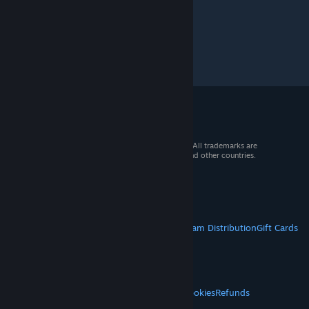
© 2026 Valve Corporation. All rights reserved. All trademarks are
property of their respective owners in the US and other countries.
VAT included in all prices where applicable.
Get Mobile Apps
STEAM
About Steam
Steam SSA
Steamworks
Steam Distribution
Gift Cards
VALVE
About Valve
Jobs
Hardware
Recycling
LEGAL
Privacy
Accessibility
Notices & Policies
Cookies
Refunds
© Valve Corporation. All rights reserved. All
MORE