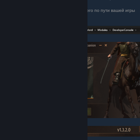
не помог.
Необходимо скачать файл и распаковать его по пути вашей игры
.....\Mount & Blade II Bannerlord\Modules
Должно выглядеть следующим образом:
После чего включить его в лаунчере