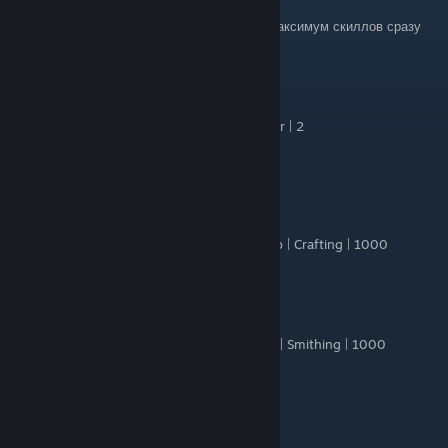
Jul 5 @ 2:59am
campaign.set_all_heroes_skills 300 даёт максимум скиллов сразу
jester206_
Jun 27 @ 2:18am
campaign.set_hero_trait main_hero | Honor | 2
Versal
Jun 24 @ 10:59am
Кузнечка это Crafting:
campaign.add_skill_xp_to_hero main_hero | Crafting | 1000
Kashtan
Jun 12 @ 12:34am
ampaign.add_skill_xp_to_hero main_hero | Smithing | 1000
Если что, то не работает
Ｄａｐｐｅｒ x1337x
Jun 3 @ 4:55am