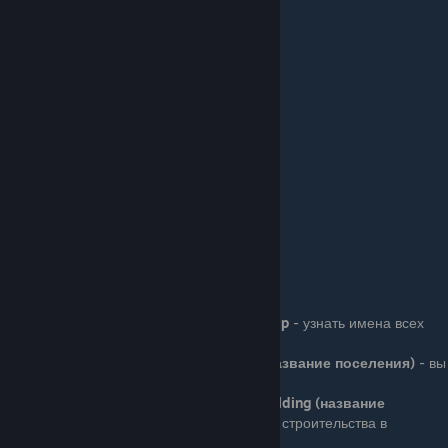
Engineering - инженерное дело
Leadership - лидерство
Medicine - медицина
OneHanded - одноручное оружие
Polearm - древковое оружие
Riding - верховая езда
Roguery - мошенничество
Scouting - разведка
Smithing - кузнечное дело
Steward - управление
Tactics - тактика
Throwing - метание
Trade - торговля
TwoHanded - двуручное оружие
Изменения поселений/фракицй:
campaign.give_settlement_to_player help
- узнать имена всех
поселений
campaign.give_settlement_to_player (название поселения)
- вы
получаете любое поселение
campaign.add_progress_to_current_building (название
поселения) (от 0 до 100)
— задать темп строительства в
поселении