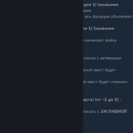
campaign.declare_peace (название фракции 1) (название
фракции 2)
- фракции объявляют перемирие
campaign.start_player_vs_world_truce
- все фракции объявляют
перемирие
campaign.declare_war (название фракции 1) (название
фракции 2)
- фракции начинают войну
campaign.start_world_war
- все фракции начинают войну
Изменение квестов:
campaign.list_active_quests
— получить список с активными
квестами
campaign.complete_active_quest
— активный квест будет
завершен
campaign.cancel_active_quest
— активный квест будет отменен
Изменение черт характера игрока:
campaign.set_player_reputation_trait (черта) (от -2 до 2)
-
изменение черты характера
!!!ВАЖНО!!!
название черты необходимо писать с
ЗАГЛАВНОЙ
буквы, иначе ничего не получится
Honor
- честность
Generosity
- благородство