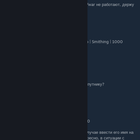
А ещё теперь campaign.start_world_peace/war не работают, держу
в курсе, ребята
СЫТЫЙ МЛАДШИЙ
May 11 @ 6:30am
campaign.add_skill_xp_to_hero main_hero | Smithing | 1000
Если вдруг имя на Ру языке
Capox
Apr 20 @ 4:24am
народ! кто подскажет как накинуть скилов спутнику?
7JjIL7
Mar 29 @ 2:08pm
Рабочая команда выглядит так:
campaign.add_hero_relation lord_4_7 | 100
lord_4_7 это если что Лорд Алари. В его случае ввести его имя на
английском (Alary) не достаточно. Что интересно, в ситуации с