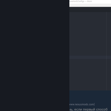
Способ 2:
Скачать консоль разработчика с
Нексуса
[www.nexusmods.com]
Знаю, это уже мод, но он может вам помочь, если первый способ