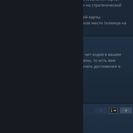
Ctrl + Space (пробел) – ускорение времени на стратегической
карте.
Ctrl + T – снятие тумана войны с глобальной карты.
Ctrl + ЛКМ – телепортация армии в указанное место (кликнув на
любую точку глобальной карты).
Достижения
Хочу вас предупредить, что при активации чит-кодов в вашем
сохранении, все достижения будут отключены, то есть вам
придется начинать новую игру, чтобы получать достижения в
steam
Но есть один способ, как это обойти
Скачать мод....
Вот ссылка в
Steam
Вот ссылка на
Нексус
[www.nexusmods.com]
66
Comments
<
>
TamerlanJust