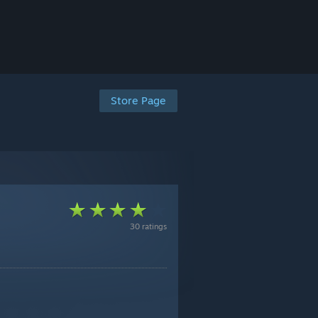
Store Page
30 ratings