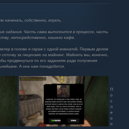
 начинать, собственно, играть.
ие задания. Часть сама выполнится в процессе, часть
ству, непосредственно, нашего кафе.
 ветер в голове и гараж с одной комнатой. Первым делом
 соточку за лицензию на майнинг. Майнить мы, конечно,
тобы продвинуться по его заданиям ради получения
ьнейшем. А она нам понадобится.
П
о
с
л
е
о
п