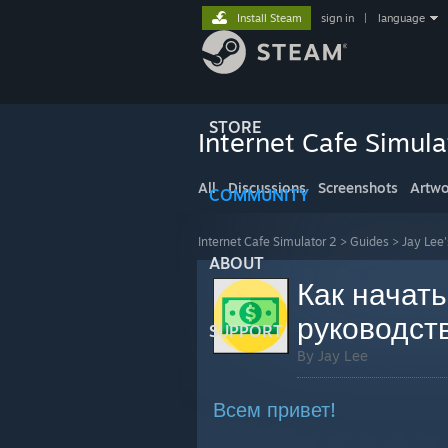
Install Steam
sign in
|
language
STORE
Internet Cafe Simula
All
Discussions
Screenshots
Artwo
COMMUNITY
Internet Cafe Simulator 2
>
Guides
>
Jay Lee
ABOUT
Как начать
руководст
SUPPORT
By Jay Lee
Всем привет!