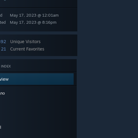
ed
May 17, 2023 @ 12:01am
ted
May 17, 2023 @ 8:16pm
892
Unique Visitors
21
Current Favorites
 INDEX
view
ло
I