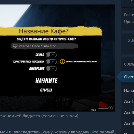
Post
Upda
2,
GUIDE
Over
Нача
Акт I
Акт II
 экономией бюджета (если вы не знали):
Акт II
омой и, впоследствии, сыну-корзину впридачу. Что первый,