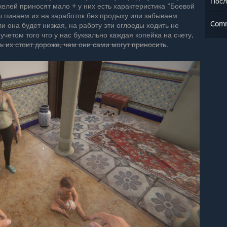
Посл
екелей приносят мало + у них есть характеристика "Боевой
мы пинаем их на заработок без продыху или забываем
Com
и она будет низкая, на работу эти оглоеды ходить не
 учетом того что у нас буквально каждая копейка на счету,
ь их стоит дороже, чем они сами могут приносить
.