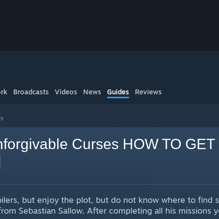
rk
Broadcasts
Videos
News
Guides
Reviews
es
Unforgivable Curses HOW TO GET
]
lers, but enjoy the plot, but do not know where to find spel
rom Sebastian Sallow. After completing all his missions yo