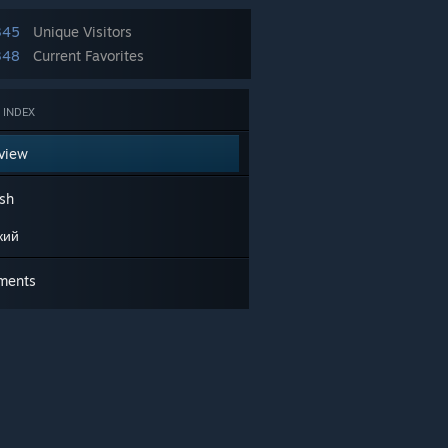
345
Unique Visitors
348
Current Favorites
 INDEX
view
ish
кий
ments