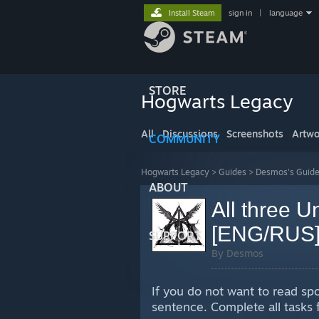
Install Steam
sign in
|
language
STORE
Hogwarts Legacy
All
Discussions
Screenshots
Artwo
COMMUNITY
Hogwarts Legacy
>
Guides
>
Desmos's Guid
ABOUT
All three 
[ENG/RUS
SUPPORT
By Desmos
If you do not want to read spoi
sentence. Complete all tasks f