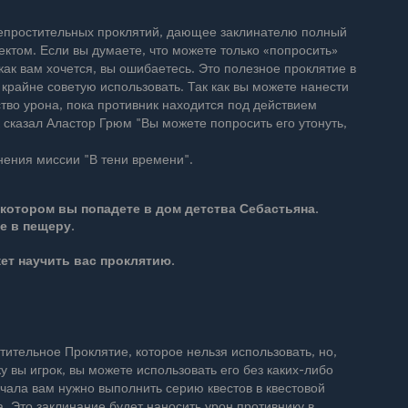
Непростительных проклятий, дающее заклинателю полный
ектом. Если вы думаете, что можете только «попросить»
 как вам хочется, вы ошибаетесь. Это полезное проклятие в
я крайне советую использовать. Так как вы можете нанести
тво урона, пока противник находится под действием
к сказал Аластор Грюм "Вы можете попросить его утонуть,
нения миссии "В тени времени".
 котором вы попадете в дом детства Себастьяна.
е в пещеру.
ет научить вас проклятию.
ительное Проклятие, которое нельзя использовать, но,
у вы игрок, вы можете использовать его без каких-либо
чала вам нужно выполнить серию квестов в квестовой
. Это заклинание будет наносить урон противнику в