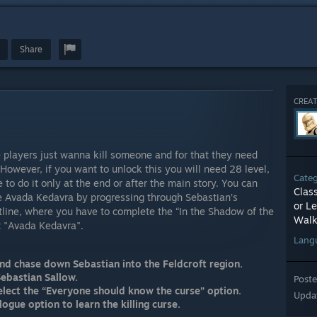
Share
CREAT
e players just wanna kill someone and for that they need
. However, if you want to unlock this you will need 28 level,
Cate
e to do it only at the end or after the main story. You can
Clas
e Avada Kedavra by progressing through Sebastian’s
or Le
tline, where you have to complete the “In the Shadow of the
Walk
t "Avada Kedavra".
Lang
nd chase down Sebastian into the Feldcroft region.
Sebastian Sallow.
Post
elect the “Everyone should know the curse” option.
Upda
logue option to learn the killing curse.