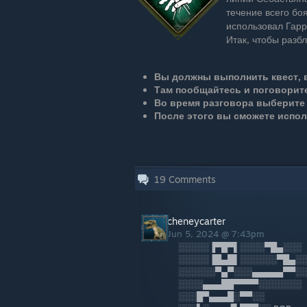
течение всего бо
использовал Гарр
Итак, чтобы разб
Вы должны выполнить квест, 
Там пообщайтесь и поговорите
Во время разговора выберите
После этого вы сможете испол
19
Comments
cheneycarter
Jun 5, 2024 @ 7:43pm
░░░░░▐▀█▀▌░░░░▀█▄░░░
░░░░░▐█▄█▌░░░░░░▀█▄░
░░░░░░▀▄▀░░░▄▄▄▄▄▀▀░
░░░░▄▄▄██▀▀▀▀░░░░░░░
░░░█▀▄▄▄█░▀▀░░