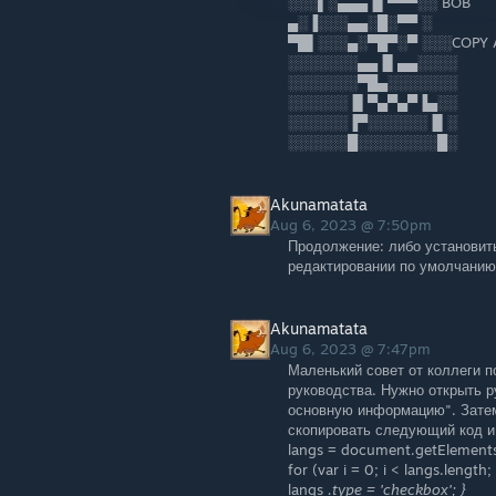
░░░▌░▄▄▄▐▌▀▀▀░░ BOB
▄░▐░░░▄▄░█░▀▀ ░
▀█▌░░░▄░▀█▀░▀ ░░░COPY A
░░░░░░░▄▄▐▌▄▄░░░░
░░░░░░░▀█▄░░░░░░░
░░░░░░▐▌▀▄▀▄▀▐▄░░
░░░░░░▐▀░░░░░░▐▌░
░░░░░░█░░░░░░░░█░
Akunamatata
Aug 6, 2023 @ 7:50pm
Продолжение: либо установи
редактировании по умолчанию
Akunamatata
Aug 6, 2023 @ 7:47pm
Маленький совет от коллеги п
руководства. Нужно открыть р
основную информацию". Затем 
скопировать следующий код и
langs = document.getElements
for (var i = 0; i < langs.length; 
langs
.type = 'checkbox'; }