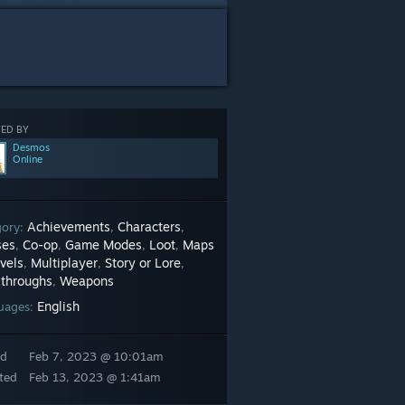
ED BY
Desmos
Online
Achievements
Characters
gory:
,
,
ses
Co-op
Game Modes
Loot
Maps
,
,
,
,
vels
Multiplayer
Story or Lore
,
,
,
throughs
Weapons
,
English
uages:
ed
Feb 7, 2023 @ 10:01am
ted
Feb 13, 2023 @ 1:41am