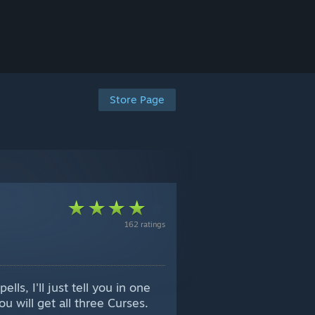
Store Page
162 ratings
ls, I'll just tell you in one
u will get all three Curses.