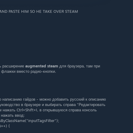
ND PASTE HIM SO HE TAKE OVER STEAM
ть расширение
augmented steam
для браузера, там при
 флажки вместо радио-кнопки.
о написанию гайдов - можно добавить русский к описанию
уководство в браузере и выбирать справа "Редактировать
нажать Ctrl+Shift+I, в открывшуюся справа консоль
 нажать ввод:
ByClassName("inputTagsFilter");
i++) {