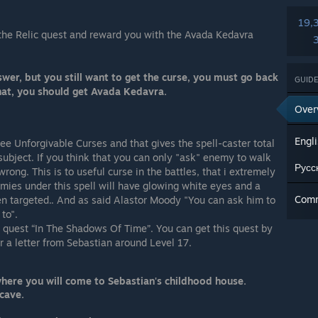
19,
the Relic quest and reward you with the Avada Kedavra
wer, but you still want to get the curse, you must go back
GUIDE
that, you should get Avada Kedavra.
Over
Engl
hree Unforgivable Curses and that gives the spell-caster total
 subject. If you think that you can only "ask" enemy to walk
Русс
rong. This is to useful curse in the battles, that i extremely
mies under this spell will have glowing white eyes and a
Com
 targeted.. And as said Alastor Moody "You can ask him to
to".
he quest “In The Shadows Of Time”. You can get this quest by
 a letter from Sebastian around Level 17.
here you will come to Sebastian's childhood house.
cave.