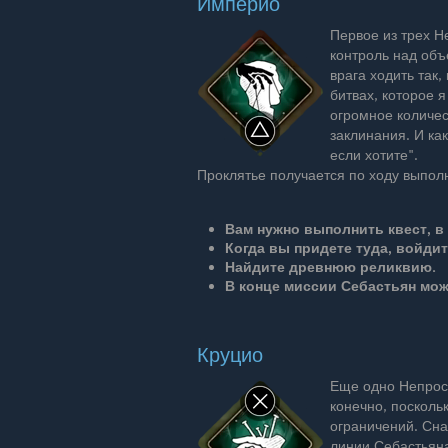
Империо
Первое из трех 
контроль над объ
врага ходить так,
битвах, которое 
огромное количес
заклинания. И ка
если хотите".
Проклятье получается по ходу выпол
Вам нужно выполнить квест, в
Когда вы придете туда, войдит
Найдите древнюю реликвию.
В конце миссии Себастьян мож
Круцио
Еще одно Непрост
конечно, поскольк
ограничений. Сна
линии Себастьяна