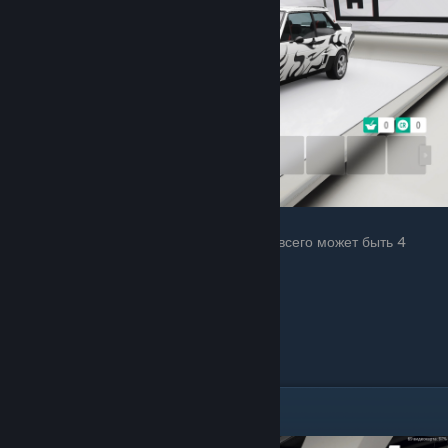
По этому заходим в
«Преобразование»
Внутри, в зависимости от нашей машине, всего может быть 4
подменю:
Замена двигателя
Замена трансмиссии
Наддув
Тюнинг-пакет
╠Замена трансмиссии