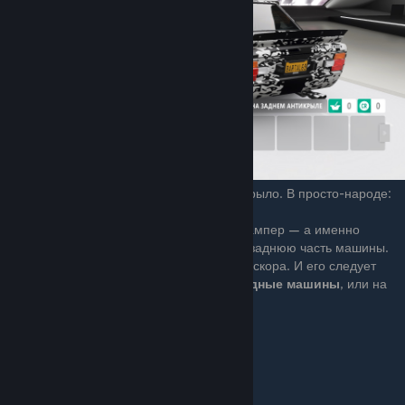
Forza Horizon 4 — Гоночное заднее антикрыло. В просто-народе:
Forza Spoiler.
Выполняет туже роль что и форзовский бампер — а именно
позволяет настроить прижимную силу на заднюю часть машины.
Точно так-же стоит конски много очков гирскора. И его следует
ставить только на
S1
, или на
заднеприводные машины
, или на
билды для
зимы
и
дождя