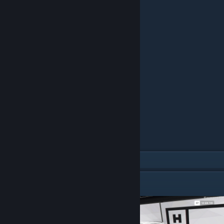
© Valve Corporation. All rights reserved. All
🔧Шины и Диски
trademarks are property of their respective owners
in the US and other countries.
Privacy Policy
|
Legal
|
Accessibility
|
Steam Subscriber Agreement
|
Refunds
|
Cookies