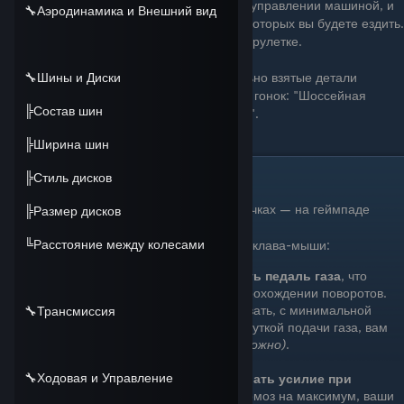
требовать от вас излишнего мастерства в управлении машиной, и
🔧Аэродинамика и Внешний вид
практически идеального знания трасс на которых вы будете ездить.
И подобная езда будет сравнима русской рулетке.
В этом руководстве я расскажу про отдельно взятые детали
🔧Шины и Диски
тюнинга и их настройки, для каждого типа гонок: "Шоссейная
╠Состав шин
серия", "Грунтовая серия", и "Автокроссы".
А так-же немного затрону тему "дрифта".
╠Ширина шин
Дисклеймер!
╠Стиль дисков
Лично я езжу в форзе, да и вообще в гоночках — на геймпаде
╠Размер дисков
(
Logitech F710
).
╚Расстояние между колесами
Вкратце объясню почему геймпад, лучше клава-мыши:
У вас есть возможность дозировать педаль газа
, что
позволяет избегать разворотов при прохождении поворотов.
Позволяет более эффективно стартовать, с минимальной
🔧Трансмиссия
пробуксовкой колёс. И дрифтить без чуткой подачи газа, вам
будет крайне сложно
(но всё-же возможно)
.
🔧Ходовая и Управление
У вас есть возможность регулировать усилие при
торможении
, если просто выжать тормоз на максимум, ваши