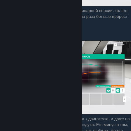
Принцип работы абсолютно идентичен одинарной версии, только
здесь две турбины, и вместе они дают в два раза больше прирост
мощности на высоких оборотах.
Объёмник
Данный нагнетатель ремнём подключается к двигателю, и даже на
малых оборотах производит нагнетание воздуха. Его минус в том,
что он не способен выдать такую мощность как турбина. Но его