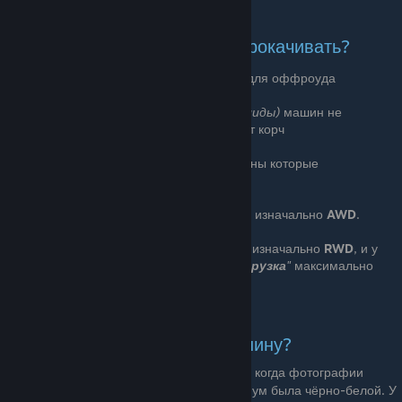
2. Какую машину вы хотите прокачивать?
Маслкары и Гиперкары, не подходят для оффроуда
Из низкопрофильных
(гиперкары, болиды)
машин не
получится сделать нормальный дрифт корч
Для ралли, лучше использовать машины которые
проектировались под ралли
Для ралли советую выбирать машины изначально
AWD
.
Для дрифта лучше выбирать машины изначально
RWD
, и у
которых значение
"
Фронтальная нагрузка
"
максимально
близкое к
50%
3. В какой гирскор качать машину?
♿️От
D100
до
D500
— Рухлять из времён, когда фотографии
вообще не существовало, или она максимум была чёрно-белой. У