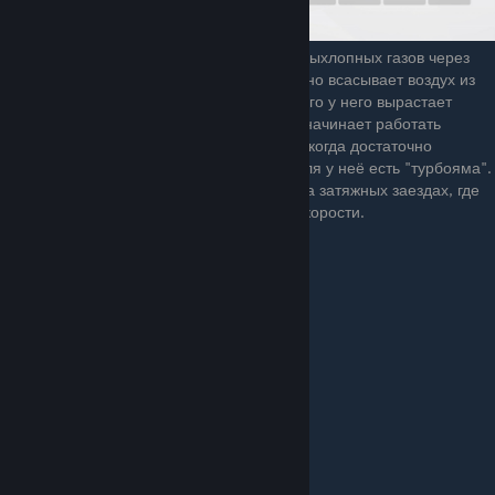
Турбина работает по принципу прокачке выхлопных газов через
воздушную турбину, которая принудительно всасывает воздух из
вне, и подаёт его в двигатель — за счет чего у него вырастает
мощность. Минус турбины в том, что она начинает работать
эффективно только на высоких оборотах, когда достаточно
разгонится. А на низких оборотах двигателя у неё есть "турбояма".
Подходит турбина, для быстрых машин, на затяжных заездах, где
вы долго едите по прямой и на высокой скорости.