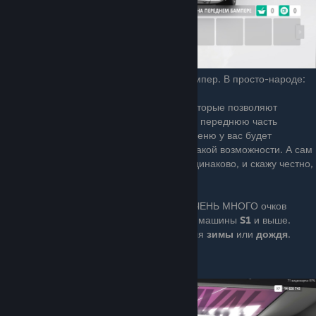
Forza Horizon 4 — Гоночный передний бампер. В просто-народе:
Forza Aero.
Это антикрылья на переднем бампере, которые позволяют
произвести настройку прижимной силы на переднюю часть
машины. И к сожалению, если в данном меню у вас будет
несколько бамперов, то все они не дают такой возможности. А сам
Форза аеро, на всех машинах выглядит одинаково, и скажу честно,
не очень то и красиво он смотрится.
К тому-же установка Форза аеро, стоит ОЧЕНЬ МНОГО очков
гирскора. И ставить его следует только на машины
S1
и выше.
Исключением могут быть билды машин для
зимы
или
дождя
.
Заднее антикрыло