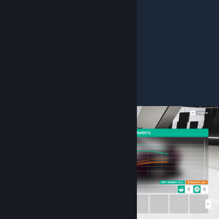
Твинтурбо