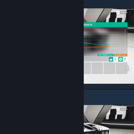
RALLY" — ОН ГOBHО!
╠Наддув