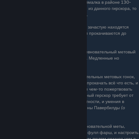
машин в данном гирскоре, зачастую максималка в районе 130-
200км/ч. И если вы надумаете вывести её из данного гирскора, то
столкнётесь с проблемами в её настройке.
📀От
C501
до
C600
— В данном гирскоре зачастую находятся
маслкары 60х годов, которые без проблем прокачиваются до
A800.
🉑От
B601
до
B700
— Минимальный соревновательный метовый
гирскор, в мете Ралли и Шоссейные гонки. Медленные но
приятные в управлении машины.
🅰️От
A701
до
A800
— Сердце соревновательных метовых гонок,
машины в данном гирскоре не позволяют прокачать всё что есть, и
ехать всех побеждать. Зачастую требуется чем-то пожертвовать
ради чего-то более важного. А так-же данный герскор требует от
водителя больше внимательности, аккуратности, и умения в
гонках. Так-же в данном гирскоре популярны Павербилды
(о
которых я рассказывать не буду)
♐️От
S1 801
до
S1 900
— Вершина соревновательной меты,
машины которые позволяют вкачать в них фулл фарш, и настроить
всё что только есть. Из-за чего, играть в нем людям скучнее чем в