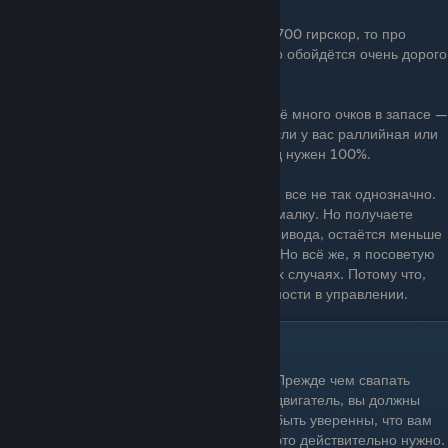
Если у нас машина, должна втиснутся в B700 гирскор, то про
смену привода забываем. Он скорей всего обойдётся очень дорого
по очкам гирскора.
Если вам нужна машина A800, и у вас ещё много очков в запасе —
тогда покупайте полный привод
(AWD)
. Если у вас раллийная или
автокроссовая машина, ей полный привод нужен 100%.
Если это шоссейная машина, то здесь уже все не так однозначно.
Из-за полного привода, вы теряете максималку. Но получаете
прирост к ускорению. У вас из-за свапа привода, остаётся меньше
свободных очков для прокачки двигателя. Но всё же, я посоветую
свапать на полный привод даже в спорных случаях. Потому что,
машина получит довольно много стабильности в управлении.
╠Замена двигателя
Прежде чем свапать
двигатель, вы должны
быть уверенны, что вам
это действительно нужно.