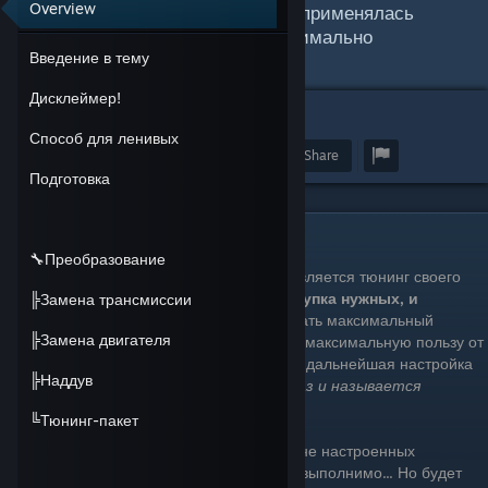
Overview
Вся информация проверялась и применялась
мной на практике, и подана максимально
Введение в тему
структурировано.
Дисклеймер!
24
Способ для ленивых
Award
Favorite
Share
Подготовка
Введение в тему
🔧Преобразование
Одной из весомых составляющих игры, является тюнинг своего
авто. Под тюнингом подразумевается
покупка нужных, и
╠Замена трансмиссии
определённых запчастей
— чтобы набрать максимальный
╠Замена двигателя
гирскор в классе, при этом, чтоб получить максимальную пользу от
приобретённых комплектующих. И так-же дальнейшая настройка
╠Наддув
машины
(в игре данная настройка как раз и называется
"тюнингом")
.
╚Тюнинг-пакет
Вы можете конечно ездить на стоковых и не настроенных
машинах. И в какой-то степени, это даже выполнимо... Но будет