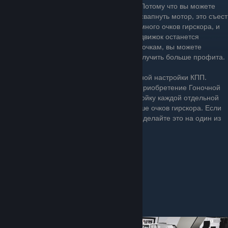
Потому что вы можете
свапнуть мотор, это съест
много очков гирскора, и
движок останется
стоковым после свапа. Или же, по тем же очкам, вы можете
раскачать имеющийся у вас мотор — и получить больше профита.
Так-же свап мотора требует индивидуальной настройки КПП.
А свап как привода так и мотора требует приобретение Гоночной
КПП, которая позволить произвести настройку каждой отдельной
передачи — то есть, это съесть ещё больше очков гирскора. Если
вы всё-таки соберётесь свапать мотор, то делайте это на один из
метовых: