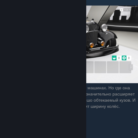
Данная опция доступна далеко не на всех машинах. Но где она
доступна, советую её ставить, так как она значительно расширяет
колёсную базу, плюс зачастую имеет хорошо обтекаемый кузов. И
так-же позволяет намного больше увеличит ширину колёс.