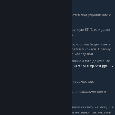
Но есть несколько НО:
— Данные настройки зачастую делаются под управление с
геймпада, а то и с игрового руля
— Данные настройки делаются под ручную КПП, или даже
под ручную КПП + ручное сцепление
— Машина может быть настроена так, что она будет иметь
"свои нюансы", с которыми вам придётся мирится. Потому
что автор решил сделать именно так, как сделал.
Посмотреть данную таблицу вы можете в данном гугл документе
https://docs.google.com/spreadsheets/d/1HBB7tZNFtDqI2dsQgnJFG
04Br2WQ_11vpdDw34GzWEA/edit#gid=0
Стим блокирует ссылки которые ведут куда-то вне
платформы стима.
Просто скопируйте полный адрес ссылки, и вставьте его в
браузер
ю
За актуальность, и обновление таблицы ничего сказать не могу. Её
делают иностранцы, и делают ли её ещё, я не знаю. Так как этой