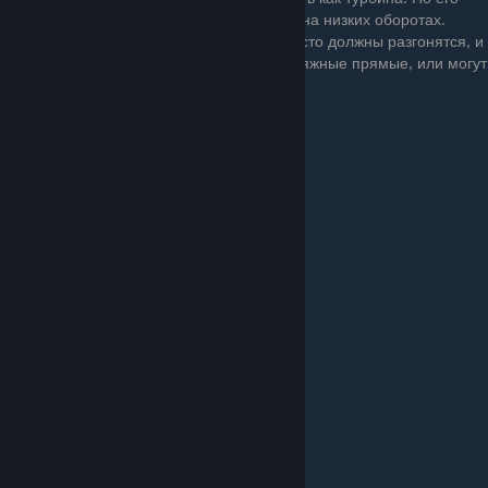
плюс в том, что он работает всегда, даже на низких оборотах.
Хорошо подойдёт для машин, которые часто должны разгонятся, и
тормозить. И которые не выезжают на затяжные прямые, или могут
с ними справится и без нагнетателя.