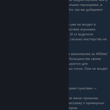
A800. Так-же, по сравнению с двумя прошлыми гирскорами, в
этом значительно выше скорости машин. Что так-же добавляет
неудобства.
*️⃣От
S2 901
до
S2 998
— Данный гирскор уже не входит в
соревновательную мету, однако любим многими игроками.
Скорости здесь ещё больше чем в S1 900. И от водителя
требуется не сколько мастерство гонщика, сколько мастерство не
вылетать с трассы на поворотах.
❎От
X999
и выше — Гиперкары, у которых максималка за 400км/
ч, они рассчитаны только для асфальта, в большинстве своем
сухого. Машины в данном гирскоре используются для
прохождения испытаний, или для кастомных гонок. Они не входят
в соревновательную мету
После того как вы разобрались со всеми тремя пунктами —
приступаем к прокачке и тюнингу.
Дальше я буду описывать каждое отдельное меню прокачки,
рассказывать о том, на что оно влияет, и расскажу о примерных
ориентирах для конкретных целевых гирскоров.