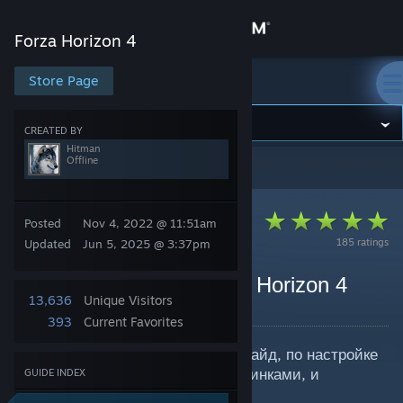
Sign in
Forza Horizon 4
Store
Store Page
Forza Horizon 4
Community
CREATED BY
Hitman
Offline
Forza Horizon 4
>
Guides
>
Hitman's Guides
About
Posted
Nov 4, 2022 @ 11:51am
Support
185 ratings
Updated
Jun 5, 2025 @ 3:37pm
Change language
Гайд по тюнингу | Forza Horizon 4
13,636
Unique Visitors
By Hitman
Get the Steam Mobile App
393
Current Favorites
Самый подробный и детальный гайд, по настройке
View desktop website
машин в FH4, с примерами, картинками, и
GUIDE INDEX
видосами))