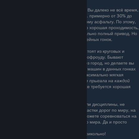
круговых и спринтовых гонок.
Но у этих гонок есть ещё один нюанс. Вы далеко не всё время,
будете ехать по пересечённой дороге. примерно от 30% до
60% гонки, вы будете ехать по обычному асфальту. По этому,
от вашей машины требуется не только хорошая проходимость,
взрывная динамика разгона, и желательно полный привод. Но
и ещё всё то, что требуется для Шоссейных гонок.
«Оффроуд (Автокросс)»
так-же состоят из круговых и
спринтов. Однако проходят всегда по офроуду. Бывают
исключения когда вы проезжаете через город, но делаете вы
это по переулкам, и очень быстро. От машин в данных гонках
требуется максимальный клиренс, максимально мягкая
подвеска
(чтоб суммарно, машина не прыгала на каждой
кочке, а всё съедала подвеска)
. Так-же требуется хорошая
устойчивость, и мощность двигателя.
«Дрифт»
как отдельный вид гонок, или дисциплины, не
существует в игре. Имеются только участки дорог по миру, на
которых есть дрифт-зоны. В них, вы можете соревноваться на
очки с друзьями, и гонщиками со всего мира. Да и просто
валить боком, на
нормально настроенной машине — прикольно!