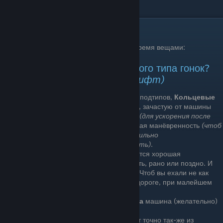
темой вообще не интересовалсяю
Подготовка
Прежде всего, вам нужно определится с тремя вещами:
1. Вам нужна машина для какого типа гонок?
(Шоссе, Ралли, Оффроуд, Дрифт)
«Шоссейные гонки»
состоят из двух подтипов,
Кольцевые
гонки
и
Спринт
. На кольцевых гонках, зачастую от машины
требуется быстрая динамика разгона
(для ускорения после
выхода из поворота)
, и так-же хорошая манёвренность
(чтоб
при поворотах вам не приходилось сильно
оттормаживаться и терять скорость)
.
На спринт заездах, от машины требуется хорошая
максималка, иначе вас просто обгонять, рано или поздно. И
хорошая управляемость на скорости. Чтоб вы ехали не как
утюг, и чтоб вас не швыряло по всей дороге, при малейшем
повороте руля.
И то и то, должна сочетать в себе
одна
машина (желательно)
«Ралли (Грунтовые гонки)»
состоят точно так-же из