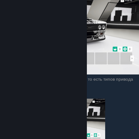
Всего в игре существует
3
трансмиссии — то есть типов привода
колёс:
RDW — Задний привод