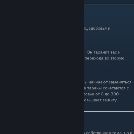
...
Эксперт-Мод
В режиме эксперта глаз имеет 3640 единиц здоровья и
повышенную частоту атак.
Первая фаза
В первой фазе глаз ведет себя как обычно. Он таранит вас и
призывает много прислужников. В момент перехода во вторую
фазу спавнит от 4 до 7 прислужников.
Вторая фаза
В эксперт-моде, во 2 фазе обычные тараны начинают заменяться
очень быстрыми рывками. Сперва быстрые тараны сочетаются с
обычными (медленными). При малом здоровье от 0 до 300
начинает двигаться со сверхскоростью и повышает защиту.
Интересные факты
Для Глаза Ктулху была запланирована собственная тема, но в