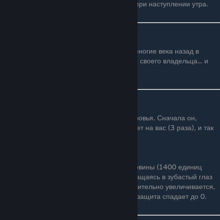
ему игроков). Также битва заканчивается при наступлении утра.
Описание из Бестиария
"Кусочек Ктулху, оторванный от его тела многие века назад в
кровавой войне. Летают по небу в поисках своего владельца... и
мести!"
Первая фаза
Изначально босс имеет 2800 единиц здоровья. Сначала он,
создавая 4-5 прислужника Ктулху, налетает на вас (3 раза), и так
до второй фазы.
Вторая фаза
Когда здоровье босса уменьшится до половины (1400 единиц
здоровья), он начинает вращаться, превращаясь в зубастый глаз
без зрачка. Урон, наносимый Глазом, значительно увеличивается,
он прекращает вызывать Прислужников и защита спадает до 0.