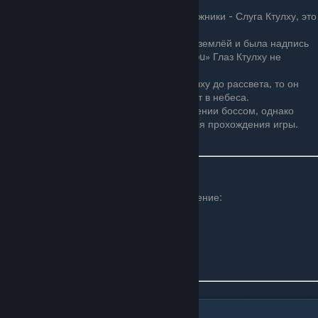
ухмыляющийся глаз.
Из бестиария понятно, что его прислужники - Слуга Ктулху, это
новорожденные Демонические глаза.
В версии 1.2 если вы находитесь под землёй и была надпись
«You feel an evil presence watching you» Глаз Ктулху не
приходит.
Если вы не успели победить Глаз Ктулху до рассвета, то он
подобно Демоническому Глазу взлетит в небеса.
Является необязательным в прохождении боссом, однако
многие считают, что он обязателен для прохождения игры.
Достижение
При первом убийстве вы получите достижение:
Я слежу за тобой (Eye on You)
Пожиратель миров