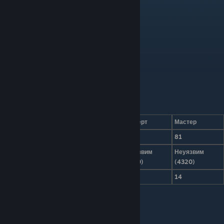
Характеристики
Режим сложности
Обычный
Эксперт
Мастер
Урон
30
54
81
Неуязвим
Неуязвим
Здоровье
Неуязвим (2000)
(3400)
(4320)
Защита
14
14
14
Биом
Кримзон
(Багрянец)