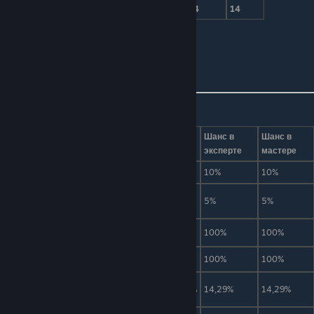
Защита
14
14
14
Биом
Кримзон (Багрянец)
Иконка на миникарте
Дроп
Вид
Предмет
Количество
Шанс
Шанс в
Шанс в
эксперте
мастере
Кримтановая руда
30-80
10%
10%
10%
Костяная
1
5%
5%
5%
погремушка
Образец тканей
30-50
100%
100%
100%
Лечебное зелье
5-15
100%
100%
100%
Маска Мозга
1
14,29%
14,29%
14,29%
Ктулху