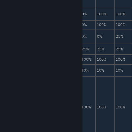
Щит Ктулху
1
0%
100%
100%
Авиаторы 0x33
1
0%
100%
100%
Подозрительно
1
0%
0%
25%
ухмыляющийся глаз
Малое лечебное зелье
5-15
25%
25%
25%
Нечестивая стрела
20-50
100%
100%
100%
Трофей Глаза Ктулху
1
10%
10%
10%
Шляпа стримера Badger
(шляпа, которая
выпадает с Глаза ктулху
или же с Стены плоти
при условии что данные
1
100%
100%
100%
боссы побеждены в один
день(в период с 19:30 до
19:30 следующего дня).
При движении имеется