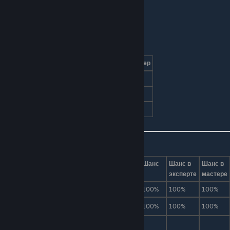
Характеристики
Режим сложности
Обычный
Эксперт
Мастер
Урон
11
17
26
Здоровье
150
210
450
Защита
8
10
10
Дроп
Вид
Предмет
Количество
Шанс
Шанс в
Шанс в
эксперте
мастере
Демонитовая руда
20-59
100%
100%
100%
Малое лечебное зелье
5-15
100%
100%
100%
1-2, 2-