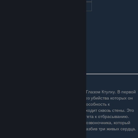
Защита
10
10
10
Дроп
Вид
Предмет
Количество
Шанс
Образец тканей
1-3
100%
Кримтановая руда
1-5
100%
Сердечко
1
50%
Описание
Мозг Ктулху — босс, имеющий сходства с Глазом Ктулху. В первой
фазе вокруг босса летают прислужники, без убийства которых он
не получит урона. Опасным его делает способность к
телепортации. Как и другие боссы, он проходит сквозь стены. Это
единственный босс, не имеющий иммунитета к отбрасыванию.
Босс призывается с помощью кровавого позвоночника, который
можно сделать на кровавом алтаре, или разбив три живых сердца.
Можно призвать как днём, так и ночью.