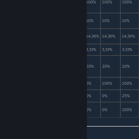
Теневая чешуя
3(эксперт) с
100%
100%
100%
сегмента
Трофей Пожирателя
1
10%
10%
10%
миров
Маска Пожирателя
1
14,30%
14,30%
14,30%
миров
Кость пожирателя
1
3,33%
3,33%
3,33%
Подозрительное яблоко
(только в мобильной
1
20%
20%
20%
версии игры)
Шарф-червь
1
0%
100%
100%
Извивающиеся останки
1
0%
0%
25%
Реликвия Пожирателя
1
0%
0%
100%
миров
Описание