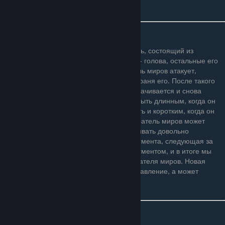
пути."
Поведение
Пожиратель миров — очень длинный червь, состоящий из
множества сегментов. Ведущий сегмент — голова, остальные его
части двигаются только за ней. Пожиратель миров атакует,
направляясь головой в сторону игрока, тараня его. После такого
удара он по инерции идёт дальше, разворачивается и снова
ползёт на игрока. Разворот у него может быть длинным, когда он
полностью исчезает с экрана, а может быть и коротким, когда он
разворачивается около персонажа. Пожиратель миров может
останавливать свою голову, а так же развивать довольно
приличную скорость. При уничтожении сегмента, следующая за
ним часть становится новым головным сегментом, и в итоге мы
получим ещё одного укороченного Пожирателя миров. Новая
голова может иметь ту же скорость и направление, а может
полететь в другую сторону.
Эксперт-Мод