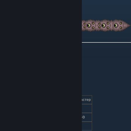
Пожиратель миров
Голова пожирателя
Характеристики
Режим сложности
Обычный
Эксперт
Мастер
Урон
22
48
72
Здоровье
150
210
450
Защита
2
4
4