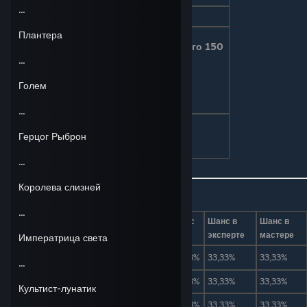
...
Разновидность
Слизень
Плантера
При убийстве каждого 150
Призыв
слизня во время
...
слизнепада
Призыв с помощью
Голем
короны слизня
...
Иконка на
Герцог Рыброн
миникарте
...
Королева слизней
Дроп
...
Вид
Предмет
Количество
Шанс
Шанс в
Шанс в
эксперте
мастере
Императрица света
Шлем ниндзя
1
33,33%
33,33%
33,33%
...
Рубашка ниндзя
1
33,33%
33,33%
33,33%
Культист-лунатик
Штаны ниндзя
1
33,33%
33,33%
33,33%