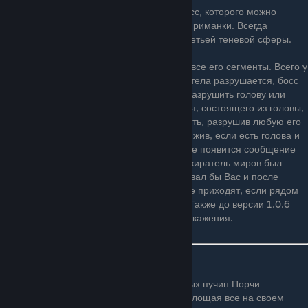
Пожиратель миров (Eater of Worlds) — босс, которого можно
призвать только в искажении с помощью приманки. Всегда
появляется после уничтожения каждой третьей теневой сферы.
Чтобы победить босса, нужно уничтожить все его сегменты. Всего у
него ~56 сегментов. Когда какая-то часть тела разрушается, босс
разделяется на двух пожирателей. Если разрушить голову или
хвост, то он просто укорачивается. В червя, состоящего из головы,
хвоста и одного сегмента тела, можно убить, разрушив любую его
часть (в мобильной версии — пожиратель жив, если есть голова и
хвост). Когда он будет побеждён, на экране появится сообщение
«Eater of Worlds has been defeated» («Пожиратель миров был
побеждён»). До версии 1.1 босс преследовал бы Вас и после
смерти, но, из-за того, что теперь черви не приходят, если рядом
есть НИПы, Пожиратель миров исчезает. Также до версии 1.0.6
можно было победить босса, сбежав из искажения.
Описание из Бестиария
"Этот могущественный червь из кошмарных пучин Порчи
стремительно перемещается в земле, поглощая все на своем