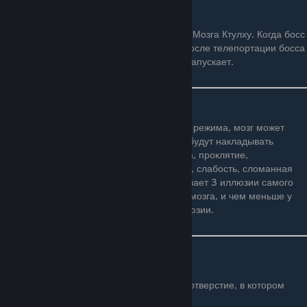
Наблюдатель
Наблюдатель (Creeper) — это прислужник Мозга Ктулху. Когда босс
вызван, он запускает 20 наблюдателей, после телепортации босса
прислужники летят к нему, и он снова их запускает.
Режимы эксперта и мастера
В первой фазе, в отличие от нормального режима, мозг может
наносить урон, а наблюдатели при атаке будут накладывать
рандомный дебафф: отравление, слепота, проклятие,
кровотечение, ошеломление, замедление, слабость, сломанная
броня, безмолвие. Во второй фазе призывает 3 иллюзии самого
себя, наносящие половину урона самого мозга, и чем меньше у
него здоровья, тем реальнее кажутся иллюзии.
Интересные факты
Во второй фазе у Мозга открывается отверстие, в котором
можно увидеть один глаз и сердце.