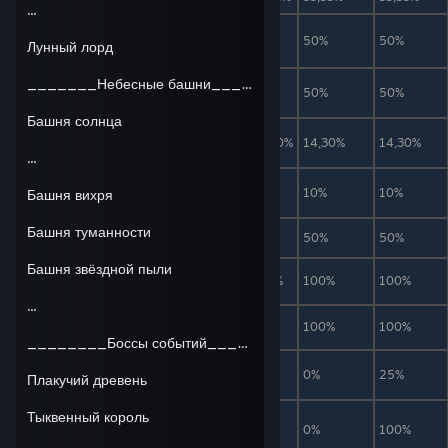
...
Слизневый крюк
1
50%
50%
50%
Лунный лорд
Слизневый
_______Небесные башни_______
1
50%
50%
50%
пистолет
Башня солнца
Маска короля
1
14,30%
14,30%
14,30%
слизней
...
Трофей короля
1
10%
10%
10%
Башня вихря
слизней
Башня туманности
Скользкое седло
1
25%
50%
50%
Башня звёздной пыли
Отвердитель
1
100%
100%
100%
...
Королевский гель
1
0%
100%
100%
________Боссы событий________
Королевский
1
0%
0%
25%
Плакучий древень
восторг
Тыквенный король
Реликвия короля
1
0%
0%
100%
слизней