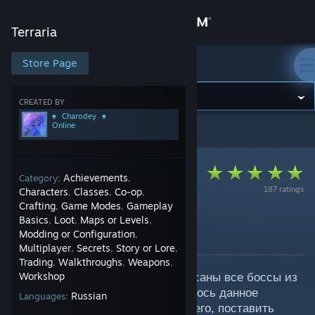
Sign in
Terraria
Store
Store Page
Terraria
Community
CREATED BY
♠⠀Charodey⠀♠
Online
Terraria
>
Guides
>
♠⠀Charodey⠀♠'s Guides
About
Support
Achievements
Category:
,
187 ratings
Characters
Classes
Co-op
,
,
,
Crafting
Game Modes
Gameplay
,
,
Change language
♤ Гайд по Боссам ♤
Basics
Loot
Maps or Levels
,
,
,
Modding or Configuration
,
By ♠⠀Charodey⠀♠
Get the Steam Mobile App
Multiplayer
Secrets
Story or Lore
,
,
,
Trading
Walkthroughs
Weapons
,
,
,
В данном руководстве будут описаны все боссы из
View desktop website
Workshop
игры Terraria. Если вам понравилось данное
Russian
Languages:
руководство, то можете оценить его, поставить