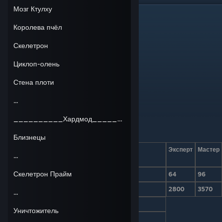
Мозг Ктулху
Король слизней
Королева пчёл
Король слизней
Скелетрон
Циклоп-олень
Стена плоти
...
__________Хардмод__________
Характеристики
Близнецы
Режим
Обычный
Эксперт
Мастер
...
сложности
Скелетрон Прайм
Урон
40
64
96
Здоровье
2000
2800
3570
...
Защита
10
Уничтожитель
Биом
Любой