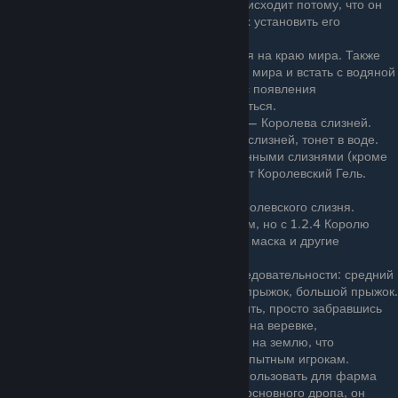
поблизости не видно. Обычно это происходит потому, что он
появился под землей. В таких случаях установить его
местоположение бывает сложно.
Может с маленьким шансом появиться на краю мира. Также
можно построить ферму геля на краю мира и встать с водяной
свечой. Слизни будут умирать, а шанс появления
Королевского слизня будет увеличиваться.
Есть хардмодный аналог этого босса — Королева слизней.
Королевский слизень, как и Королева слизней, тонет в воде.
Шипастые слизни являются единственными слизнями (кроме
самого босса), на которых не работает Королевский Гель.
С версии 1.3 имеет другой спрайт.
Дриада не придёт после убийства Королевского слизня.
До версии 1.2.4 считался мини-боссом, но с 1.2.4 Королю
слизней были добавлены его трофей, маска и другие
предметы, как и у других боссов.
Король слизней прыгает в такой последовательности: средний
прыжок, средний прыжок, маленький прыжок, большой прыжок.
До версии 1.4.0.1 его можно было убить, просто забравшись
на верёвки. После 1.4.0.1, если игрок на веревке,
телепортируется прямо в игрока, а не на землю, что
значительно усложняет бой с ним неопытным игрокам.
С версии 1.4.0.1 его не получится использовать для фарма
эссенций и предметов (кроме своего основного дропа, он