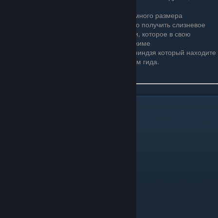
больше ничего не выдает)
В сиде "For the worthy" он будет огромного размера
В мобильной версии 1.3 из него можно получить слизневое
седло только из мешка с сокровищами, которое в свою
очередь падает только в эксперт - режиме
Если судить по информации Redigit, ниндзя который находите
в Королевском слизне является братом гида.
Глаз Ктулху
Глаз Ктулху — первая фаза