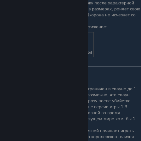
он научился телепортироваться к игроку после характерной
анимации — босс резко уменьшается в размерах, роняет свою
корону и появляется на месте игрока (корона не исчезнет со
спрайта)
При первом убийстве вы получите достижение:
Скользкий шиноби (Slippery Shinobi)
Примечания
С версии 1.0.5 королевский слизень ограничен в спауне до 1
особи одновременно. В версии 1.2.2 возможно, что спаун
Короля слизней будет в тот же день, сразу после убийства
первого появившегося босса. Начиная с версии игры 1.3
может появиться при убийстве 150 слизней во время
слизнепада (75, если он был убит в текущем мире хотя бы 1
раз).
Иногда при использовании короны слизней начинает играть
музыка, как при сражении с боссом, но королевского слизня