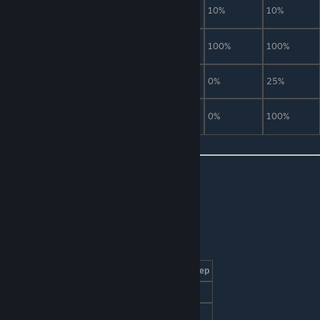
Трофей Мозга
1
10%
10%
10%
Ктулху
Мозг
1
0%
100%
100%
ошеломления
Мозг в банке
1
0%
0%
25%
Реликвия Мозга
1
0%
0%
100%
Ктулху
Наблюдатель (прислужник)
Характеристики
Режим сложности
Обычный
Эксперт
Мастер
Урон
20
36
54
Здоровье
100
170
216