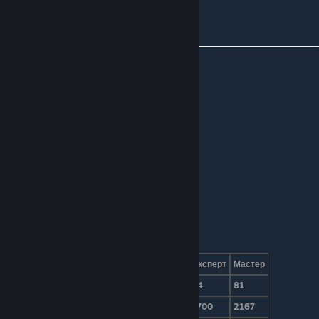
Иконка на
миникарте
Мозг Ктулху — вторая фаза
Характеристики
Режим сложности
Обычный
Эксперт
Мастер
Урон
30
54
81
Здоровье
1000
1700
2167