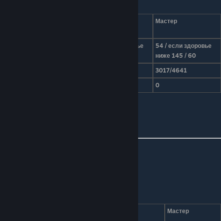
Характеристики
Режим
Обычный
Эксперт
Мастер
сложности
36 / если здоровье
54 / если здоровье
Урон
23
ниже 145 / 40
ниже 145 / 60
Здоровье
1400/2800
2365/3640
3017/4641
Защита
0
0
0
Иконка на
миникарте
Слуга Ктулху
Характеристики
Режим
Обычный
Эксперт
Мастер
сложности