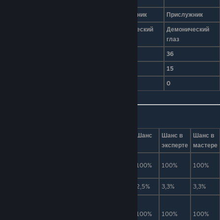
Тип
Прислужник
Прислужник
Прислужник
Тип AI
Демонический
Демонический
Демонический
глаз
глаз
глаз
Урон
12
24
36
Здоровье
8
12
15
Защита
0
0
0
Дроп
Вид
Предмет
Количество
Шанс
Шанс в
Шанс в
эксперте
мастере
или
Демонитовая или
30-90
100%
100%
100%
Кримтановая руда
Бинокль
1
2,5%
3,3%
3,3%
Семена искажения или
или
1-3
100%
100%
100%
кримзона