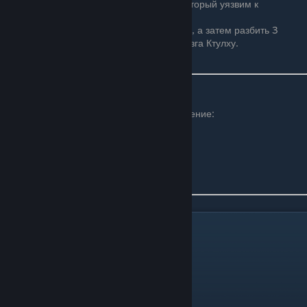
Мозг Ктулху — единственный босс, который уязвим к
отбрасыванию от оружия.
Если призвать Мозг Ктулху приманкой, а затем разбить 3
сердца кримзона, то призовётся 2 Мозга Ктулху.
Достижение
При первом убийстве вы получите достижение:
Верховный разум (Mastermind)
Королева пчёл
© Valve Corporation. All rights reserved. All
Королева пчёл
trademarks are property of their respective owners
in the US and other countries.
Privacy Policy
|
Legal
|
Accessibility
|
Steam Subscriber Agreement
|
Refunds
|
Cookies