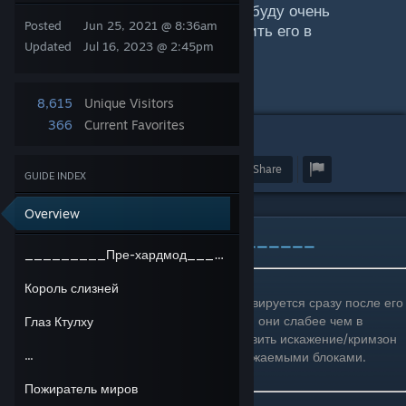
лайк и написать комментарий, я буду очень
Posted
Jun 25, 2021 @ 8:36am
благодарен. Также можете добавить его в
Updated
Jul 16, 2023 @ 2:45pm
избранное.
8,615
Unique Visitors
366
Current Favorites
8
Award
Favorite
Share
GUIDE INDEX
Overview
_________Пре-хардмод_________
_________Пре-хардмод_________
Король слизней
Пре-хардмод - режим мира, который активируется сразу после его
создания. В этом режиме мобов меньше,и они слабее чем в
Глаз Ктулху
хардмоде. В пре-хардмоде можно остановить искажение/кримзон
...
песком, камнями, подсолнухами и незаражаемыми блоками.
Пожиратель миров