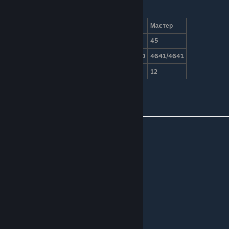
Характеристики
Режим сложности
Обычный
Эксперт
Мастер
Урон
15
30
45
Здоровье
2800/2800
3640/3640
4641/4641
Защита
12
12
12
Иконка на миникарте
Глаз Ктулху — вторая фаза