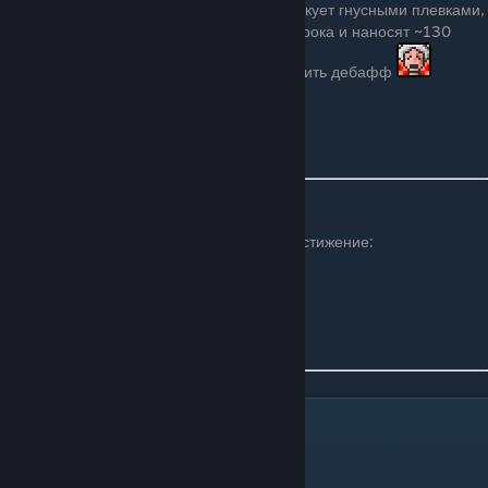
В эксперт-моде каждый сегмент босса атакует гнусными плевками,
которые могут быть уничтожены атакой игрока и наносят ~130
урона. С некоторым шансом может наложить дебафф
слабость.
Дебафф действует 10 минут.
Достижения
С версии 1.3 после убийства выдается достижение:
Кормилец Червей (Worm Fodder)
Мозг Ктулху
Мозг Ктулху— первая фаза