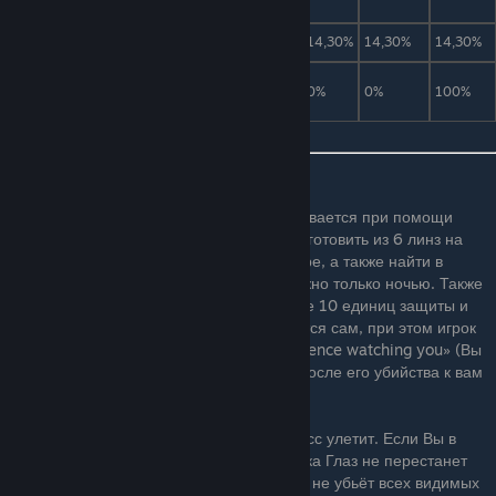
анимация)
Маска Глаза Ктулху
1
14,30%
14,30%
14,30%
Реликвия Глаза Ктулху
1
0%
0%
100%
Описание
Глаз Ктулху (Eye of Cthulhu) — босс. Вызывается при помощи
подозрительного глаза, который можно изготовить из 6 линз на
демоническом алтаре или кровавом алтаре, а также найти в
золотом сундуке. Вызвать Глаз Ктулху можно только ночью. Также
если у игрока 200 единиц здоровья, более 10 единиц защиты и
больше 3 НИПов, есть шанс что он появится сам, при этом игрок
получит сообщение: «You feel an evil presence watching you» (Вы
чувствуете чьё-то злобное внимание…). После его убийства к вам
может прийти Дриада.
Если Вы умрете, то битва закончится и босс улетит. Если Вы в
мультиплеере, то битва не закончится, пока Глаз не перестанет
обращать на кого-либо внимание (то есть не убьёт всех видимых