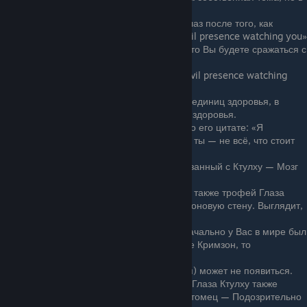
игру её не добавили.
Если использовать подозрительный глаз после того, как
появилось сообщение «You feel an evil presence watching you»
(не во время битвы с Глазом Ктулху), то Вы будете сражаться с
двумя боссами одновременно.
Если после сообщения «You feel an evil presence watching
you» выйти, Глаз Ктулху не появится.
В ранних версиях у босса было 4000 единиц здоровья, в
версии 1.0.5 — 3000, а в 1.1 — 2800 здоровья.
Торговец знает о Глазе Ктулху, судя по его цитате: «Я
надеюсь, что такой тощий парень, как ты — не всё, что стоит
между нами и Глазом Ктулху».
В версии 1.2 появился босс, тоже связанный с Ктулху — Мозг
Ктулху.
С версии 1.2 с Глаза Ктулху выпадает также трофей Глаза
Ктулху, который можно повесить на фоновую стену. Выглядит,
как зуб Глаза Ктулху из второй фазы.
Демонитовая руда выпадет, если изначально у Вас в мире был
биом Искажение; если же у вас в мире Кримзон, то
Кримтановая руда.
В мультиплеере дроп (сумка с дропом) может не появиться.
С версии 1.4.0.1 в режиме Мастера с Глаза Ктулху также
выпадает Реликвия Глаза Ктулху и Питомец — Подозрительно