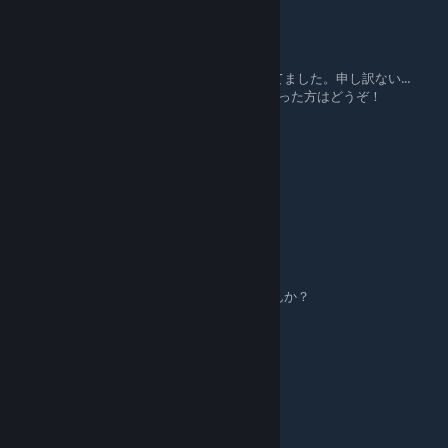
TunaMayo
[author]
Aug 26, 2020 @ 7:08pm
Bullet.gifさん、ご指摘ありがとうございます。
確認したら誤って期限付きのリンクを配布してました。申し訳ない...
Discordのリンクを更新しましたので入れなかった方はどうぞ！
magher
Aug 25, 2020 @ 3:21pm
本当に助かります！
Bullet.gif
Aug 25, 2020 @ 3:01am
ディスコードのリンク有効期限が切れてませんか？
Ne0s0u1
Aug 24, 2020 @ 11:54am
でたばかりなのに、助かります。