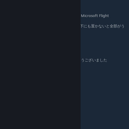
Nashikitchen
Sep 4, 2020 @ 2:39am
(´・ω・｀)インストール場所を選択しているとMicrosoft Flight
SimulatorフォルダをRoamingだけでなく、
MicrosoftFlightSimulator\Official\Steamの配下にも置かないと全部がう
まく日本語化されませんでした
Nashikitchen
Sep 4, 2020 @ 1:21am
(´・ω・｀)導入させていただきましたありがとうございました
S.Kotetsu
Sep 3, 2020 @ 7:06pm
見やすくなりました。ありがとうございます！
treefield1101
Aug 31, 2020 @ 4:53pm
ありがとうございます！