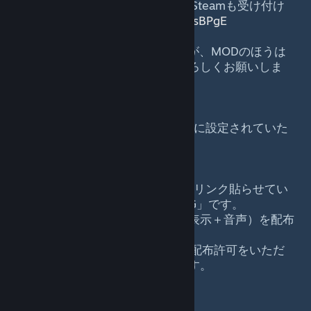
しております。もちろんGitHubやSteamも受け付け
ております。
https://discord.gg/rSsBPgE
あまり映えないSteamガイドですが、MODのほうは
精一杯やらせていただきすのでよろしくお願いしま
す。m(__)m
＊＊８月２７日更新＊＊
Discordのリンクが誤って期限付きに設定されていた
のでリンクを更新しました。
＊＊８月３０日更新＊＊
Shakekanさんのご厚意で、ここにリンク貼らせてい
ただけるようになりました「hideG」です。
フライトトレーニングの日本語（表示＋音声）を配布
しています。
音声は CeVIOプロジェクト様から配布許可をいただ
き「さとうささら」で作っています。
よろしくお願いいたします。
https://wiki3.jp/FS2020