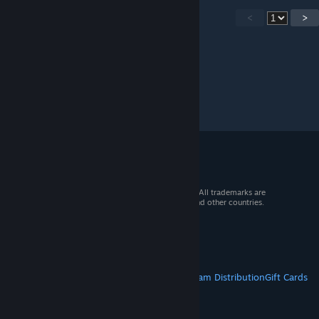
<
>
© 2026 Valve Corporation. All rights reserved. All trademarks are
property of their respective owners in the US and other countries.
VAT included in all prices where applicable.
Get Mobile Apps
STEAM
About Steam
Steam SSA
Steamworks
Steam Distribution
Gift Cards
VALVE
About Valve
Jobs
Hardware
Recycling