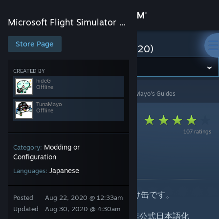
Sign in
Microsoft Flight Simulator (2020)
Store
Store Page
Microsoft Flight Simulator (2020)
Community
CREATED BY
hideG
Offline
Microsoft Flight Simulator (2020)
>
Guides
>
TunaMayo's Guides
About
TunaMayo
Offline
Support
107 ratings
Modding or
Category:
Change language
日本語化MOD
Configuration
By TunaMayo and 1 collaborators
Japanese
Get the Steam Mobile App
Languages:
View desktop website
どうも、フライトシム同志のしゃけ缶です。
Posted
Aug 22, 2020 @ 12:33am
Updated
Aug 30, 2020 @ 4:30am
現在Microsoft Flight Simulatorの非公式日本語化