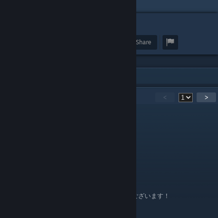
21
Award
Favorite
Share
12
Comments
<
>
Berlioz
Mar 7, 2021 @ 2:18am
導入します、ありがとうございます！
shin
Sep 16, 2020 @ 9:11am
日本語化、大変助かっています。ありがとうございます！