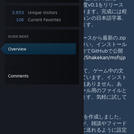
MODの製作をしております。この度v0.1をリリース
したのでこちらでお知らせしておきます。完成には程
3,653
Unique Visitors
遠いですがメニュー、訓練ミッションの日本語字幕、
106
Current Favorites
設定等の翻訳が一部完了しております。
配布は下記のGitHubページのリリースから最新の.zip
GUIDE INDEX
フォルダをダウンロードしてください。インストール
Overview
方法、更新履歴や今後の変更点は全てGitHubで公開
しております。
https://github.com/Shakekan/msfsjp
MODにはロケールファイルといって、ゲーム中の文
Comments
字を日本語に翻訳したものが入っています。インスト
ールによるゲーム内の動作に影響はありません。あ
と、万が一のためにアンインストール用のファイルと
説明も上記リンクにて配布しています。気軽に試して
みてください。
プロジェクト用のDiscordサーバーを作成しました。
更新の通知メインのサーバーですが、雑談やフィード
バック、感想などもそちらで気軽に送れるように設定