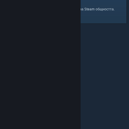
началната страница
Ето и връзка към
на Steam общността.
© Valve Corporation. Всички права запазени. Всички
търговски марки принадлежат на съответните им
собственици в САЩ и други страни.
Декларация за
поверителност
|
Юридическа информация
|
Достъпност
|
Условия за ползване на Steam
|
Възстановявания
|
Бисквитки