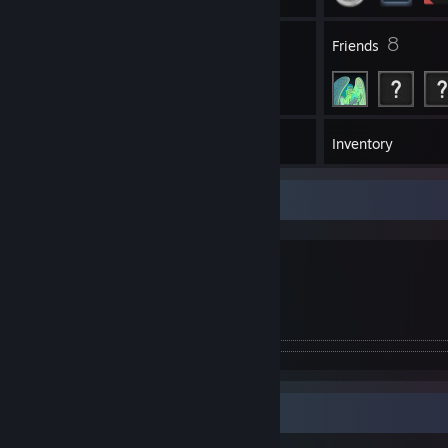
1
8
Groups
Friends
1,194
Games
Inventory
💖💖💖
🐟：和蔼可亲老奶奶
Items Up For Trade