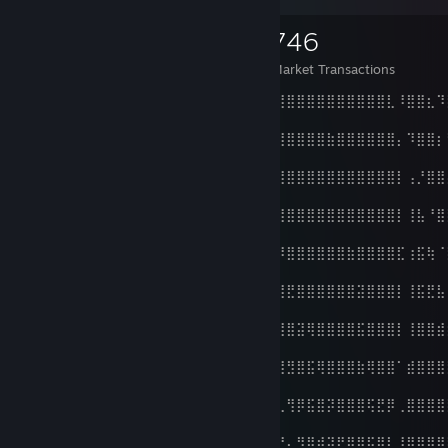
5
49
746
Items Owned
Trades Made
Market Transactions
⣿⣿⣿⣿⣿⣿⡷⣯⢿⣿⣷⣻⢯⣿⡽⣻⢿⣿⣿⣿⣿⣿⣿⣿⣿⣿⣿⣿⣿⣿⣿⣿⣿⣿⣿⣇⠸⣿⣿⣆⠹
⣿⣿
⣿⣿⣿⣿⣿⣿⣻⣽⡿⣿⣎⠙⣿⣞⣷⡌⢻⣟⣿⣿⣿⣿⣿⣿⣿⣿⣿⣿⣿⣷⣿⣿⣿⣿⣿⣿⡄⠹⣿⣿⡆
⣿⣿
⣿⣿⣿⣿⣿⣿⣟⣷⣿⣿⣿⡀⠹⣟⣾⣟⣆⠹⣯⣿⣿⣿⣿⣿⣿⣿⣿⣿⣿⣿⣿⣿⣿⣿⣿⣿⡇⢠⡘⣿⣿
⢿⣿
⣿⣿⣿⣿⣿⣿⣯⢿⣾⢿⣿⡄⢄⠘⢿⣞⡿⣧⡈⢷⣿⣿⣿⣿⣿⣿⣿⣿⣿⣿⣿⣿⣿⣿⣿⣿⡇⢸⣧⠘⣿
⣯⢿
⣿⣿⣿⣿⣿⣿⣟⣯⣿⢿⣿⡆⢸⡷⡈⢻⡽⣷⡷⡄⠻⣽⣿⣿⡿⣿⣿⣿⣿⣿⣿⣷⣿⣿⣿⣿⣏⢰⣯⢷⠈
⢻⡿
⣿⣿⣿⣿⣿⣿⡎⣿⢾⡿⣿⡆⢸⣽⢻⣄⠹⣷⣟⣿⣄⠹⣟⣿⣿⣟⣿⣿⣿⣿⣿⣿⣽⣿⣿⣿⡇⢸⣯⣟⣧
⡌⢿
⣿⣿⣿⣿⣿⣿⣧⢸⡿⣟⣿⡇⢸⣯⣟⣮⢧⡈⢿⣞⡿⣦⠘⠏⣹⣿⣽⢿⣿⣿⣿⣿⣯⣿⣿⣿⡇⢸⣿⣿⣾
⢷⠘
⣿⣿⣿⣿⣿⣿⣿⡈⣿⢿⣽⡇⠘⠛⠛⠛⠓⠓⠈⠛⠛⠟⠇⢀⢿⣻⣿⣯⢿⣿⣿⣿⣷⢿⣿⣿⠁⣾⣿⣿⣿
⣿⡇
⣿⣿⣿⣿⣿⣿⣿⡇⢹⣿⡽⡇⢸⣿⣿⣿⣿⣿⣞⣆⠰⣶⣶⡄⢀⢻⡿⣯⣿⡽⣿⣿⣿⢯⣟⡿⢀⣿⣿⣿⣿
⣿⣿
⣿⣿⣿⣿⣿⣿⣿⣿⠘⣯⡿⡇⢸⣿⣿⣿⣿⣿⣿⣿⣧⡈⢿⣳⠘⡄⠻⣿⢾⣽⣟⡿⣿⢯⣿⡇⢸⣿⣿⣿⣿