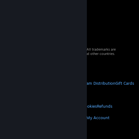
© 2026 Valve Corporation. All rights reserved. All trademarks are
property of their respective owners in the US and other countries.
VAT included in all prices where applicable.
Get Mobile Apps
STEAM
About Steam
Steam SSA
Steamworks
Steam Distribution
Gift Cards
VALVE
About Valve
Jobs
Hardware
Recycling
LEGAL
Privacy
Accessibility
Notices & Policies
Cookies
Refunds
MORE
Get Steam
Get Mobile Apps
Get Support
My Account