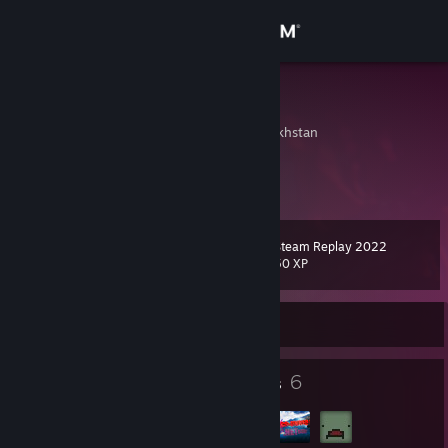
Sign in
Store
Skkp"er
Taraz, Zhambyl, Kazakhstan
Community
About
Steam Replay 2022
Level
Support
9
50 XP
Change language
Currently Offline
Get the Steam Mobile App
7
6
Badges
Groups
View desktop website