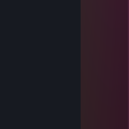
Nov 19, 2025 @ 2:31am
░░░░░░░░░░░█▀▀░░█░░░░░░
░░░░░░▄▀▀▀▀░░░░░█▄▄░░░░
░░░░░░█░█░░░░░░░░░░▐░░░
░░░░░░▐▐░░░░░░░░░▄░▐░░░
░░░░░░█░░░░░░░░▄▀▀░▐░░░
░░░░▄▀░░░░░░░░▐░▄▄▀░░░░
░░▄▀░░░▐░░░░░█▄▀░▐░░░░░
░░█░░░▐░░░░░░░░▄░█░░░░░
░░░█▄░░▀▄░░░░▄▀▐░█░░░░░
░░░█▐▀▀▀░▀▀▀▀░░▐░█░░░░░
░░▐█▐▄░░▀░░░░░░▐░█▄▄░░░
░░░▀▀░░+rep░░░░░▐▄▄▄▀░░░
░░░░░░░░░░░░░░░░░░░░░░░
Taктuчнo ccaл Maмe в poт
Nov 19, 2025 @ 2:30am
⢀⢠⣶⣾⣿⣿⣷⣶⣄
⢠⣿⣿⣿⣿⣿⣿⣿⣿⣿⣷⡄
⣿⣿⣿⣿⣿⣿⣿⣿⣿⣿⣿⣿
⠘⣿⣿⣿⣿⣿⣿⣿⣿⣿⣿⣿⣿
⠀⢻⣿⣿⣿⣿⣿⣿⣿⣿⣿⣿⠏
⠀⠀⠙⠿⣿⣿⣿⣿⣿⣿⠿⠋
⠀⠀⠀⠀⣉⠉⠉⠉