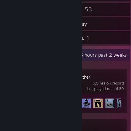
110
53
Friends
Games
Inventory
4
1
Reviews
Artwork
Recent Activity
18.6 hours past 2 weeks
Supermarket Together
6.9 hrs on record
last played on Jul 30
Achievement Progress
10 of 51
Counter-Strike 2