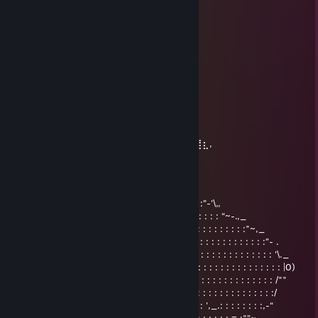
⠀⢀⣴⣿⣿⣿⣿⣷⣦
⠀⣾⣿⠏⣥⣤⣍⢻⣿⣷
⢰⣿⣿⡈⣿⣿⣿⡄⢿⣿⡇
⣸⣿⣿⣷⡘⣿⣿⣿⣌⢻⠇
⣿⣿⣿⣿⣷⡘⣿⣿⣿⣦⡀
⣿⣿⣿⣿⣿⣷⣌⢻⣿⣿⣷⣄⠀⠀⢀⣤⣶⣿⣿⣿⣷⣦⣄
⣿⣿⣿⣿⣿⣿⣿⣦⡙⢿⣿⣿⣿⣦⣙⠻⠿⣿⣿⣿⣿⣿⣿⣦
⢹⣿⣿⣿⣿⣿⣿⣿⣿⣦⡙⠻⣿⣿⣿⣿⣶⣦⣬⣭⣉⡙⢿⣿
⢸⣿⣿⣿⣿⣿⣿⣿⣿⣿⣧⠀⠀⢉⡛⠿⢿⣿⣿⣿⣿⣿⠀⡿
⠀⣿⣿⣿⣿⣿⣿⣿⣿⣿⣿+rep⠻⣷⣶⣤⣬⣭⣍⣥⠞⠁
⠀⠸⣿⣿⣿⣿⣿⣿⣿⣿⣿⣷⠀⠀⠀⠀⠉⠛⠛⠛⠋⣡⣴⣶⣦⣄⡀
⠀⠀⠻⣿⣿⣿⣿⣿⣿⣿⣿⣿⡆⠀⠀⠀⠀⠀⠀⠀⢰⡿⢋⣥⣤⡍⢻⣆,
°• tkampit •°
Nov 1, 2025 @ 10:19am
.| : : : : : : : : : : : : : : : : : : : : : : : : : : : : : : : : :”-'\,,
..\: : : : : : : : : : :'\: : : : : : : : : : : : : :~,,: : : : : : : : : “~-.,_
...\ : : : : : : : : : : :\: /: : : : : : : : : : : : : : : “,: : : : : : : : : : :"~,_
... .\: : : : : : : : : : :\|: : : : : : : : :_._ : : : : : : \: : : : : : : : : : : : :”- .
... ...\: : : : : : : : : : \: : : : : : : : ( O ) : : : : : : \: : : : : : : : : : : : : : '\._
... ... .\ : : : : : : : : : '\': : : : : : : :"*": : : : : : : :|: : : : : : : : : : : : : : : |0)
... ... ...\ : : : : : : : : : '\: : : : : : : : : : : : : : : :/: : : : : : : : : : : : : : : /""
... ... .....\ : : : : : : : : : \: : : : : : : : : : : : : ,-“: : : : : : : : : : : : : : : :/
... ... ... ...\ : : : : : : : : : \: : : : : : : : : _=" : : : : : ',_.: : : : : : : :,-“