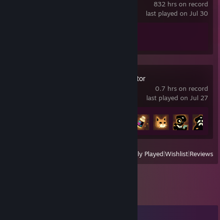
832 hrs on record
last played on Jul 30
Achievement Progress
1 of 1
Beholder: Conductor
0.7 hrs on record
last played on Jul 27
Achievement Progress
5 of 44
View
All Recently Played
|
Wishlist
|
Reviews
Comments