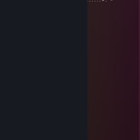
... ... ... ... \,: : : : : : : : : \: :"”'~---~”" : : : : : : : : : : : : = :"”~
Nicky
Jul 30, 2025 @ 10:46am
сало
cttuvxbanned
Jul 19, 2025 @ 12:04am
🟨🟨🟨🟨🟨⬛️⬛️🟨🟨🟨🟨🟨
🟨🟨🟨🟨🟨⬛️⬛️🟨🟨🟨🟨🟨
🟨⬛️🟨🟨🟨⬛️⬛️🟨🟨⬛️⬛️🟨
🟨⬛️⬛️🟨🟨⬛️⬛️🟨🟨⬛️⬛️🟨
🟨⬛️⬛️⬛️🟨⬛️⬛️🟨🟨⬛️⬛️🟨
⬜️⬛️⬛️⬛️⬛️⬛️⬛️🟨🟨⬛️⬛️🟨
⬜️⬛️⬛️⬛️⬛️⬛️⬛️⬜️🟨⬛️⬛️🟨
⬜️⬛️⬛️⬜️⬛️⬛️⬛️⬜️⬜️⬛️⬛️🟨
⬜️⬛️⬛️⬜️⬜️⬛️⬛️⬛️⬜️⬛️⬛️⬜️
🟨⬛️⬛️⬜️⬜️⬛️⬛️⬛️⬛️⬛️⬛️⬜️
🟦⬛️⬛️🟦🟦⬛️⬛️⬛️⬛️⬛️⬛️🟦
🟦⬛️⬛️🟦🟦⬛️⬛️🟦⬛️⬛️⬛️🟦
🟦⬛️⬛️🟦🟦⬛️⬛️🟦🟦⬛️⬛️🟦
🟦⬛️⬛️🟦🟦⬛️⬛️🟦🟦🟦⬛️🟦
🟦🟦🟦🟦🟦⬛️⬛️🟦🟦🟦🟦🟦
🟦🟦🟦🟦🟦⬛️⬛️🟦🟦🟦🟦🟦