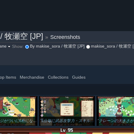
 / 牧瀬空 [JP]
»
Screenshots
By makise_sora / 牧瀬空 [JP]
makise_sora / 牧瀬空 [J
Show:
game
op Items
Merchandise
Collections
Guides
がついに6桁になったｗ
5分毎に武器攻撃力・スキル攻撃力10％アップの料理のおかげでスキル攻撃力の倍率が見たことない数値になってるｗ
クレーンの大きさが550％ほど増えてすご