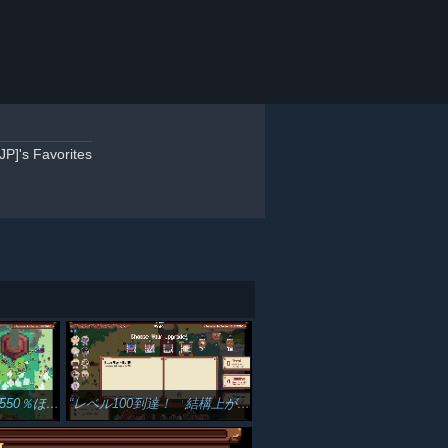
P]'s Favorites
いでかくなったｗ
レベル100到達！ 結構上がりにくくなってきた印象。