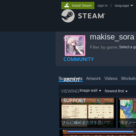
Install Steam
sign in
|
language
makise_sora
STORE
Filter by game:
Select a 
COMMUNITY
Screenshots
Artwork
Videos
Worksh
ABOUT
Image wall
VIEWING
Newest first
SUPPORT
さらに極める方法を思いついてしまったのでとりあずここで切り。
与ダメージ