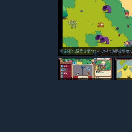
彫刻家の通常攻撃はレベル4で3回攻撃毎に超射程にな
ドッジロールするだけで彫像掘れるの強い…
山岳エリアの大ボスも難易度Norm