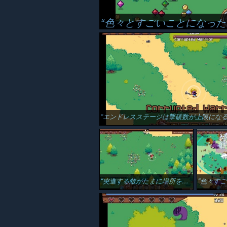
色々とすごいことになった
エンドレスステージは撃破数が上限になる毎に各エリアのボスがランダムで登場するようですね。草原→森
突進する敵がたまに場所を見失う…マーカーがほしい…
色々すご