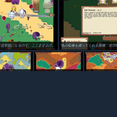
るので、ここまで上げないとかなり大変かも…
他の彫像を掘ってくれる彫像。必須
alで3キャラ分撃破達成！ 錬金術師は行動不能スキルが本当に強い…
難易度Normalで森林エリアの大ボス3キャラ分撃破達成！ なかなか大変だった…
錬金術師のスペシャル技が謎ビーム出してる…こんな