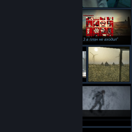
Посрал 3 в план не входил
Игнат
Ну да.Туда нам надо