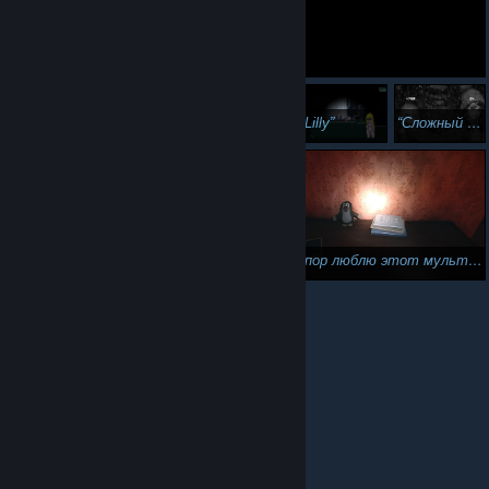
Lilly
Сложный выбор🤔
Надо поесть,а потом ПОСПАТЬ🤤🤤🤤
До сих пор люблю этот мультик смотреть