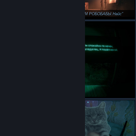
Доминируй,властвуй э бл.я забыл
МММММ РОБОБАБЫ.Найс