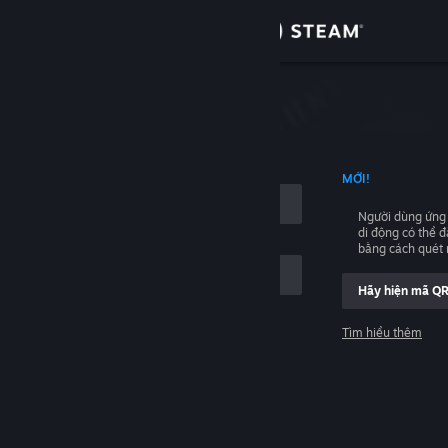
Đăng nhập
Cửa hàng
hập
Cộng đồng
NG TÊN TÀI KHOẢN
MỚI!
Thông tin
Người dùng ứng
di động có thể 
Hỗ trợ
bằng cách quét
Hãy hiện mã Q
Thay đổi ngôn ngữ
Tìm hiểu thêm
Cài ứng dụng Steam di động
Đăng nhập
Xem web cho desktop
Giúp với, tôi không thể đăng nhập