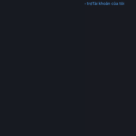
Tải Steam
Tải ứng dụng di động
Nhận hỗ trợ
Tài khoản của tôi
© Valve Corporation. Bảo lưu mọi quyền. Tất cả các
thương hiệu là tài sản của chủ sở hữu tương ứng tại
Hoa Kỳ và các quốc gia khác.
Chính sách bảo mật
|
Pháp lý
|
Hỗ trợ tiếp cận
|
Thỏa thuận người đăng
ký Steam
|
Hoàn tiền
|
Về cookie