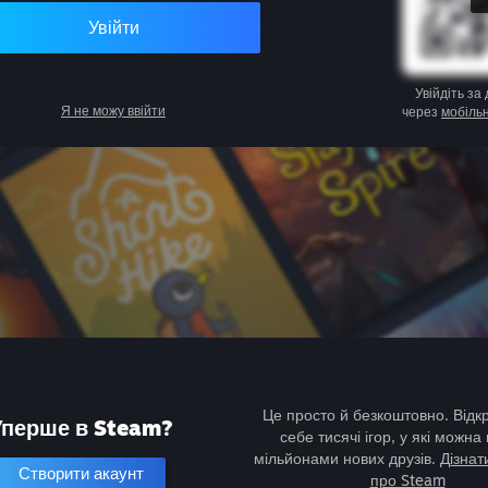
Увійти
Увійдіть за
Я не можу ввійти
через
мобіль
Це просто й безкоштовно. Відк
Уперше в Steam?
себе тисячі ігор, у які можна 
мільйонами нових друзів.
Дізнат
Створити акаунт
про Steam