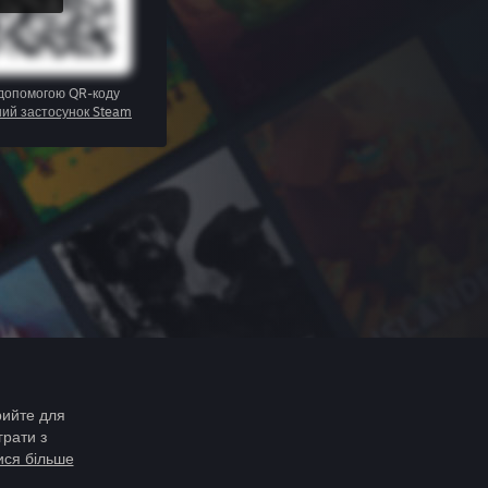
 допомогою QR-коду
ний застосунок Steam
рийте для
грати з
ися більше