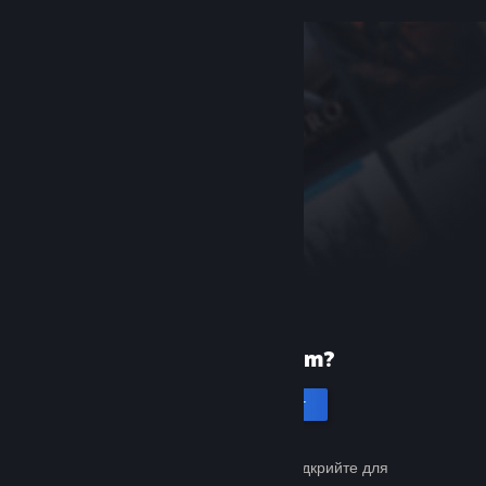
Уперше в Steam?
Створити акаунт
Це просто й безкоштовно. Відкрийте для