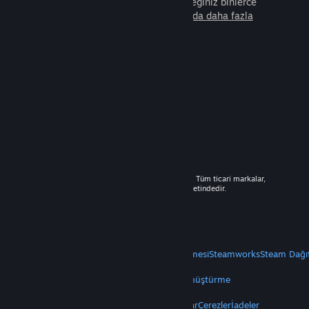
arkadaşla beraber oynayabileceğiniz binlerce
oyunu keşfedin.
Steam hakkında daha fazla
bilgi edinin.
© 2026 Valve Corporation. Tüm hakları saklıdır. Tüm ticari markalar,
ABD ve diğer ülkelerde ilgili sahiplerinin mülkiyetindedir.
Geçerli yerlerde fiyatlara KDV dâhildir.
Mobil Uygulamaları Edin
STEAM
Steam Hakkında
Steam Abonelik Sözleşmesi
Steamworks
Steam Dağı
VALVE
Valve Hakkında
Kariyer
Donanım
Geri Dönüştürme
YASAL
Gizlilik
Erişilebilirlik
Bildirimler ve Politikalar
Çerezler
İadeler