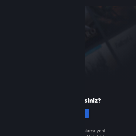
Steam'de yeni misiniz?
Hesap oluştur
Ücretsiz ve kolaydır. Milyonlarca yeni