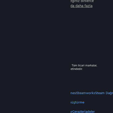
arkadaşla beraber oynayabileceğiniz binlerce
oyunu keşfedin.
Steam hakkında daha fazla
bilgi edinin.
© 2026 Valve Corporation. Tüm hakları saklıdır. Tüm ticari markalar,
ABD ve diğer ülkelerde ilgili sahiplerinin mülkiyetindedir.
Geçerli yerlerde fiyatlara KDV dâhildir.
Mobil Uygulamaları Edin
STEAM
Steam Hakkında
Steam Abonelik Sözleşmesi
Steamworks
Steam Dağı
VALVE
Valve Hakkında
Kariyer
Donanım
Geri Dönüştürme
YASAL
Gizlilik
Erişilebilirlik
Bildirimler ve Politikalar
Çerezler
İadeler