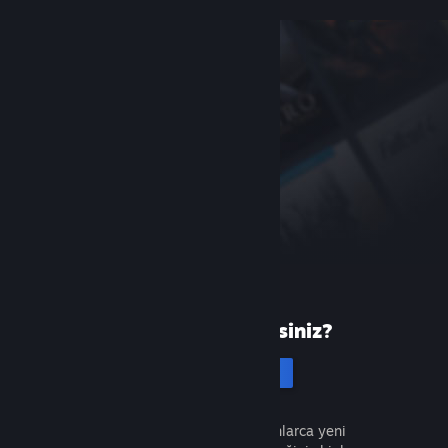
Steam'de yeni misiniz?
Hesap oluştur
Ücretsiz ve kolaydır. Milyonlarca yeni