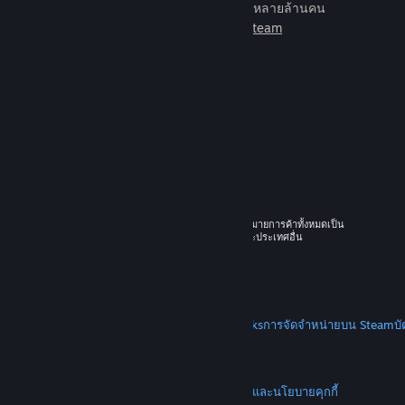
เกมเพื่อเล่นกับเพื่อนใหม่มากมายหลายล้านคน
เรียนรู้เพิ่มเติมเกี่ยวกับ Steam
© 2026 Valve Corporation สงวนลิขสิทธิ์ เครื่องหมายการค้าทั้งหมดเป็น
ทรัพย์สินของเจ้าของที่เกี่ยวข้องในสหรัฐอเมริกาและประเทศอื่น
ราคาทั้งหมดรวมภาษีมูลค่าเพิ่มแล้ว
ดาวน์โหลดแอปแบบพกพา
STEAM
เกี่ยวกับ Steam
SSA ของ Steam
Steamworks
การจัดจำหน่ายบน Steam
บ
VALVE
เกี่ยวกับ Valve
งาน
ฮาร์ดแวร์
การรีไซเคิล
กฎหมาย
ความเป็นส่วนตัว
การช่วยการเข้าถึง
ประกาศและนโยบาย
คุกกี้