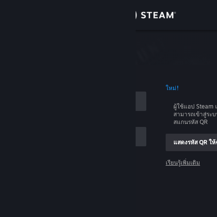
เข้าสู่ระบบ
ร้านค้า
บบ
ชุมชน
อบัญชี
ใหม่!
เกี่ยวกับ
ผู้ใช้แอป Stea
สามารถเข้าสู่ระ
ฝ่ายสนับสนุน
สแกนรหัส QR
แสดงรหัส QR ให้ฉ
เปลี่ยนภาษา
เรียนรู้เพิ่มเติม
รับแอป Steam แบบพกพา
เข้าสู่ระบบ
ชมเว็บไซต์สำหรับเดสก์ท็อป
ช่วยด้วย ฉันเข้าสู่ระบบไม่ได้