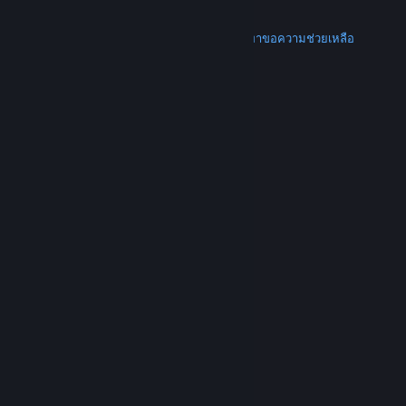
การคืนเงิน
เพิ่มเติม
ดาวน์โหลด Steam
ดาวน์โหลดแอปแบบพกพา
ขอความช่วยเหลือ
บัญชีของฉัน
© Valve Corporation สงวนลิขสิทธิ์ เครื่องหมายการค้า
ทั้งหมดเป็นทรัพย์สินของเจ้าของที่เกี่ยวข้องในสหรัฐอเมริกา