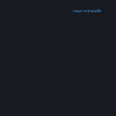
การคืนเงิน
เพิ่มเติม
ดาวน์โหลด Steam
ดาวน์โหลดแอปแบบพกพา
ขอความช่วยเหลือ
บัญชีของฉัน
© Valve Corporation สงวนลิขสิทธิ์ เครื่องหมายการค้า
ทั้งหมดเป็นทรัพย์สินของเจ้าของที่เกี่ยวข้องในสหรัฐอเมริกา