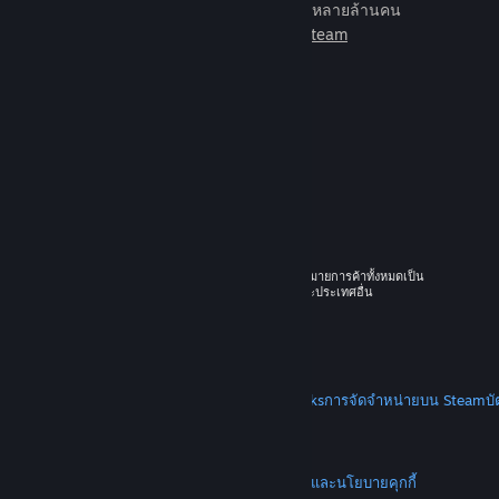
เกมเพื่อเล่นกับเพื่อนใหม่มากมายหลายล้านคน
เรียนรู้เพิ่มเติมเกี่ยวกับ Steam
© 2026 Valve Corporation สงวนลิขสิทธิ์ เครื่องหมายการค้าทั้งหมดเป็น
ทรัพย์สินของเจ้าของที่เกี่ยวข้องในสหรัฐอเมริกาและประเทศอื่น
ราคาทั้งหมดรวมภาษีมูลค่าเพิ่มแล้ว
ดาวน์โหลดแอปแบบพกพา
STEAM
เกี่ยวกับ Steam
SSA ของ Steam
Steamworks
การจัดจำหน่ายบน Steam
บ
VALVE
เกี่ยวกับ Valve
งาน
ฮาร์ดแวร์
การรีไซเคิล
กฎหมาย
ความเป็นส่วนตัว
การช่วยการเข้าถึง
ประกาศและนโยบาย
คุกกี้