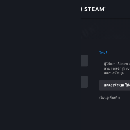
เข้าสู่ระบบ
ร้านค้า
บบ
ชุมชน
อบัญชี
ใหม่!
เกี่ยวกับ
ผู้ใช้แอป Stea
สามารถเข้าสู่ระ
ฝ่ายสนับสนุน
สแกนรหัส QR
แสดงรหัส QR ให้ฉ
เปลี่ยนภาษา
เรียนรู้เพิ่มเติม
รับแอป Steam แบบพกพา
เข้าสู่ระบบ
ชมเว็บไซต์สำหรับเดสก์ท็อป
ช่วยด้วย ฉันเข้าสู่ระบบไม่ได้