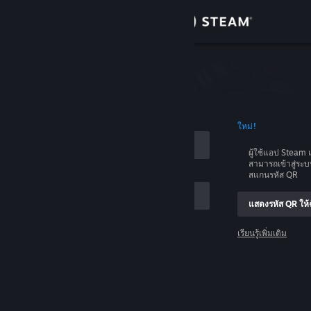
เข้าสู่ระบบ
ร้านค้า
บบ
ชุมชน
อบัญชี
ใหม่!
เกี่ยวกับ
ผู้ใช้แอป Stea
สามารถเข้าสู่ระ
ฝ่ายสนับสนุน
สแกนรหัส QR
แสดงรหัส QR ให้ฉ
เปลี่ยนภาษา
เรียนรู้เพิ่มเติม
รับแอป Steam แบบพกพา
เข้าสู่ระบบ
ชมเว็บไซต์สำหรับเดสก์ท็อป
ช่วยด้วย ฉันเข้าสู่ระบบไม่ได้