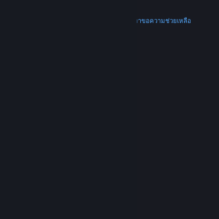
การคืนเงิน
เพิ่มเติม
ดาวน์โหลด Steam
ดาวน์โหลดแอปแบบพกพา
ขอความช่วยเหลือ
บัญชีของฉัน
© Valve Corporation สงวนลิขสิทธิ์ เครื่องหมายการค้า
ทั้งหมดเป็นทรัพย์สินของเจ้าของที่เกี่ยวข้องในสหรัฐอเมริกา