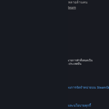
เกมเพื่อเล่นกับเพื่อนใหม่มากมายหลายล้านคน
เรียนรู้เพิ่มเติมเกี่ยวกับ Steam
© 2026 Valve Corporation สงวนลิขสิทธิ์ เครื่องหมายการค้าทั้งหมดเป็น
ทรัพย์สินของเจ้าของที่เกี่ยวข้องในสหรัฐอเมริกาและประเทศอื่น
ราคาทั้งหมดรวมภาษีมูลค่าเพิ่มแล้ว
ดาวน์โหลดแอปแบบพกพา
STEAM
เกี่ยวกับ Steam
SSA ของ Steam
Steamworks
การจัดจำหน่ายบน Steam
บ
VALVE
เกี่ยวกับ Valve
งาน
ฮาร์ดแวร์
การรีไซเคิล
กฎหมาย
ความเป็นส่วนตัว
การช่วยการเข้าถึง
ประกาศและนโยบาย
คุกกี้