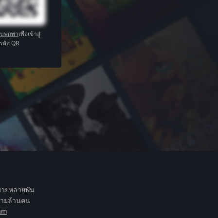
บบพกพา
เพื่อเข้าสู่
รหัส QR
กมายหลายพัน
หลายล้านคน
eam