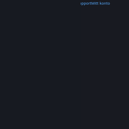
Hämta Steam
Hämta mobilappar
Kundsupport
Mitt konto
© Valve Corporation. Alla rättigheter förbehållna.
Alla varumärken tillhör respektive ägare i USA och
andra länder.
Integritetspolicy
|
Juridisk
information
|
Tillgänglighet
|
Steams
abonnentavtal
|
Återbetalningar
|
Cookies