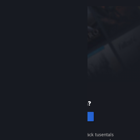
Ny på Steam?
Skapa ett konto
Det är gratis och enkelt. Upptäck tusentals