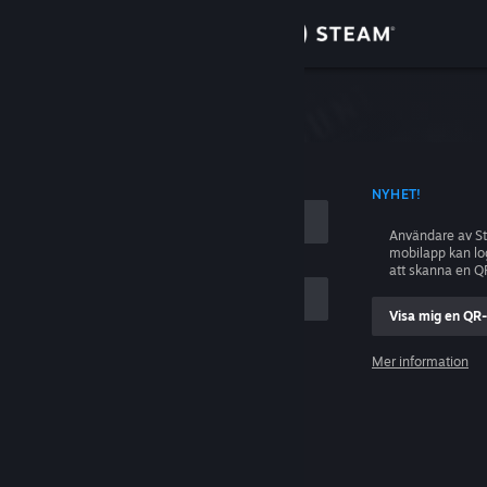
Logga in
Butik
ing
Gemenskap
D KONTONAMN
NYHET!
Om
Användare av S
mobilapp kan l
Support
att skanna en Q
Visa mig en QR
Byt språk
ig
Mer information
Skaffa Steams mobilapp
Logga in
Se skrivbordswebbplats
Hjälp, jag kan inte logga in