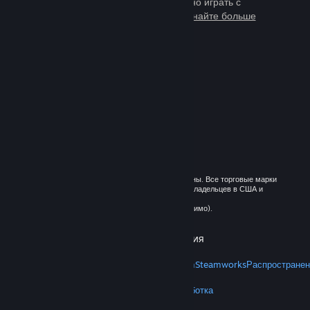
тысячи игр, в которые можно играть с
миллионами новых друзей.
Узнайте больше
о Steam
© 2026 Valve Corporation. Все права сохранены. Все торговые марки
являются собственностью соответствующих владельцев в США и
других странах.
Все цены указаны с учётом НДС (если применимо).
Установить мобильные приложения
STEAM
О Steam
Соглашение подписчика Steam
Steamworks
Распространен
VALVE
О Valve
Вакансии
Оборудование
Переработка
ПРАВОВАЯ ИНФОРМАЦИЯ