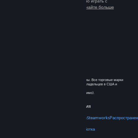
тысячи игр, в которые можно играть с
миллионами новых друзей.
Узнайте больше
о Steam
© 2026 Valve Corporation. Все права сохранены. Все торговые марки
являются собственностью соответствующих владельцев в США и
других странах.
Все цены указаны с учётом НДС (если применимо).
Установить мобильные приложения
STEAM
О Steam
Соглашение подписчика Steam
Steamworks
Распространен
VALVE
О Valve
Вакансии
Оборудование
Переработка
ПРАВОВАЯ ИНФОРМАЦИЯ