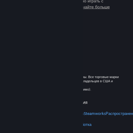
тысячи игр, в которые можно играть с
миллионами новых друзей.
Узнайте больше
о Steam
© 2026 Valve Corporation. Все права сохранены. Все торговые марки
являются собственностью соответствующих владельцев в США и
других странах.
Все цены указаны с учётом НДС (если применимо).
Установить мобильные приложения
STEAM
О Steam
Соглашение подписчика Steam
Steamworks
Распространен
VALVE
О Valve
Вакансии
Оборудование
Переработка
ПРАВОВАЯ ИНФОРМАЦИЯ