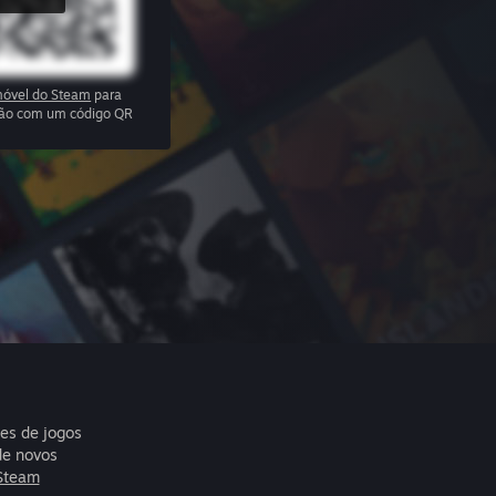
óvel do Steam
para
ssão com um código QR
res de jogos
de novos
Steam