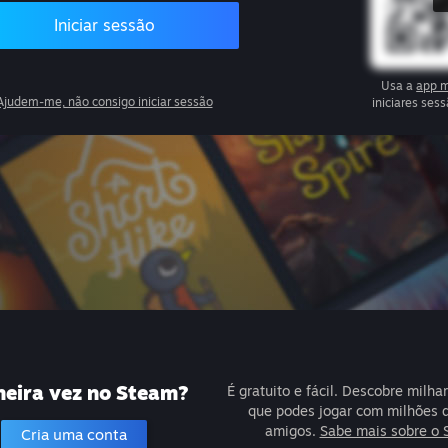
Iniciar sessão
Usa a
app m
Ajudem-me, não consigo iniciar sessão
iniciares se
meira vez no Steam?
É gratuito e fácil. Descobre milha
que podes jogar com milhões 
amigos.
Sabe mais sobre o 
Cria uma conta