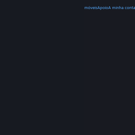
MAIS
Download do Steam
Download de apps móveis
Apoio
A minha cont