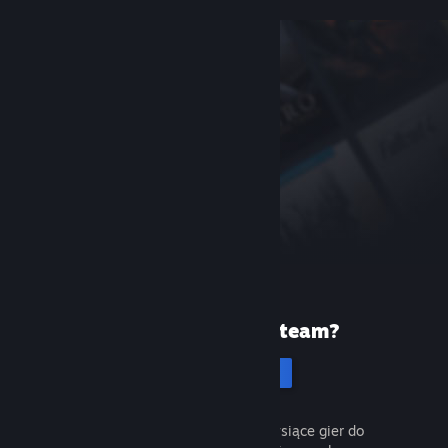
Pierwszy raz na Steam?
Utwórz konto
To łatwe i darmowe. Odkryj tysiące gier do