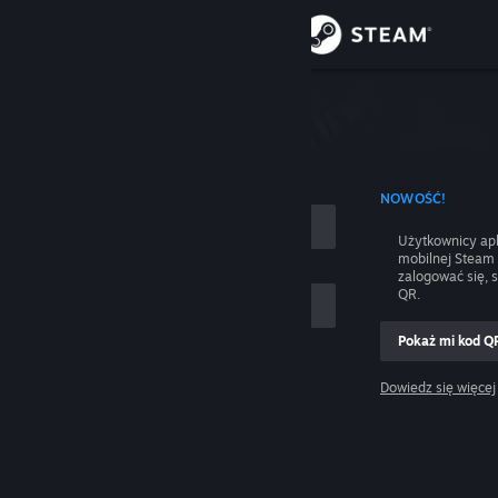
Zaloguj się
Sklep
nie
Społeczność
 UŻYCIEM NAZWY KONTA
NOWOŚĆ!
Informacje
Użytkownicy apl
mobilnej Steam
Wsparcie
zalogować się, 
QR.
Zmień język
Pokaż mi kod Q
 mnie
Pobierz aplikację mobilną Steam
Dowiedz się więcej
Zaloguj się
Wersja przeglądarkowa
Pomocy, nie mogę się zalogować