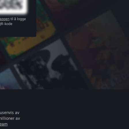
appen
til å logge
QR-kode
tusenvis av
illioner av
team