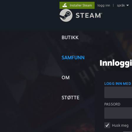
Installer Steam
logg inn
|
språk
BUTIKK
SAMFUNN
Innlogg
OM
LOGG INN MED
STØTTE
PASSORD
Husk meg