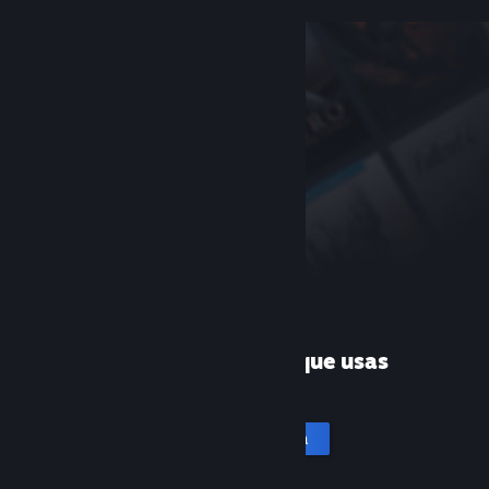
¿Es la primera vez que usas
Steam?
Crea una cuenta