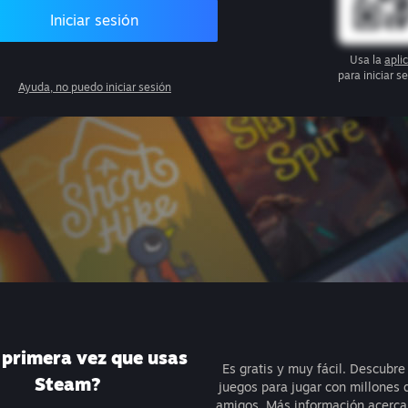
Iniciar sesión
Usa la
apli
para iniciar 
Ayuda, no puedo iniciar sesión
a primera vez que usas
Es gratis y muy fácil. Descubre
Steam?
juegos para jugar con millones 
amigos.
Más información acerca