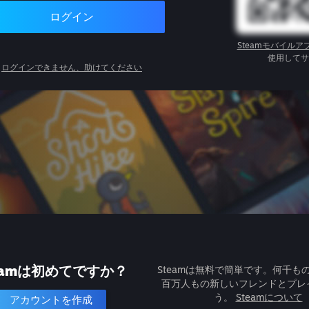
ログイン
Steamモバイルア
使用してサ
ログインできません、助けてください
eamは初めてですか？
Steamは無料で簡単です。何千も
百万人もの新しいフレンドとプレ
う。
Steamについて
アカウントを作成