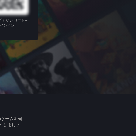
プリ
でQRコードを
インイン
のゲームを何
イしましょ