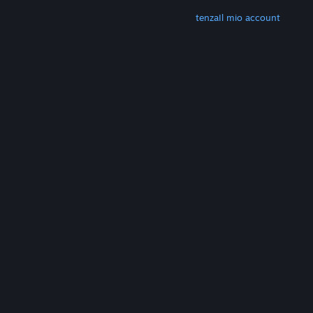
ALTRO
Scarica Steam
Scarica le app mobili
Assistenza
Il mio account