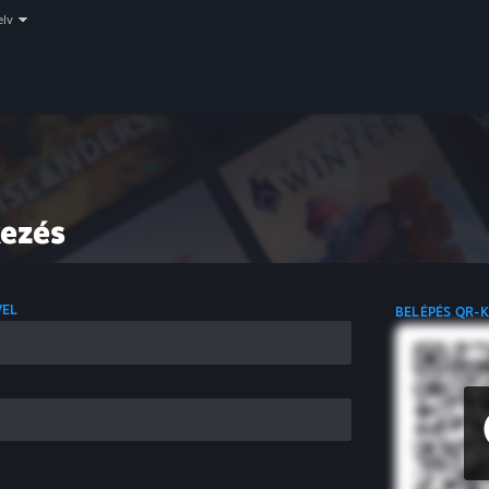
elv
kezés
VEL
BELÉPÉS QR-