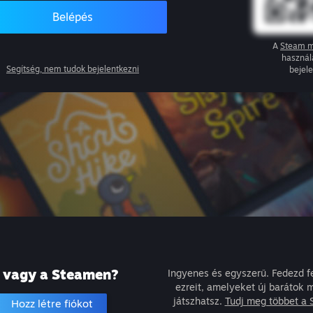
Belépés
A
Steam m
használ
Segítség, nem tudok bejelentkezni
bejel
j vagy a Steamen?
Ingyenes és egyszerű. Fedezd fe
ezreit, amelyeket új barátok mi
játszhatsz.
Tudj meg többet a 
Hozz létre fiókot