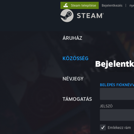
Steam telepítése
Bejelentkezés
|
ny
ÁRUHÁZ
KÖZÖSSÉG
Bejelent
NÉVJEGY
BELÉPÉS FIÓKNÉV
TÁMOGATÁS
JELSZÓ
Emlékezz rám