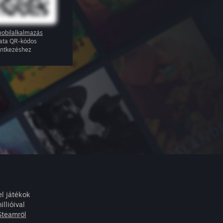
obilalkalmazás
ata QR-kódos
entkezéshez
l játékok
llióival
Steamről