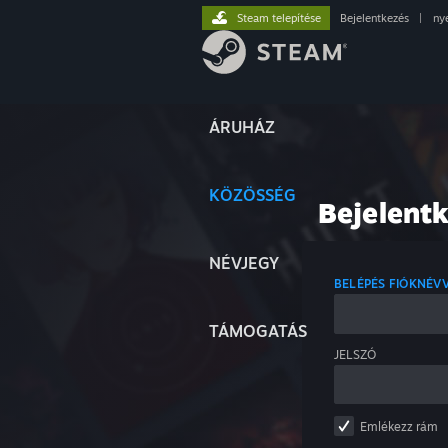
Steam telepítése
Bejelentkezés
|
ny
ÁRUHÁZ
KÖZÖSSÉG
Bejelent
NÉVJEGY
BELÉPÉS FIÓKNÉV
TÁMOGATÁS
JELSZÓ
Emlékezz rám