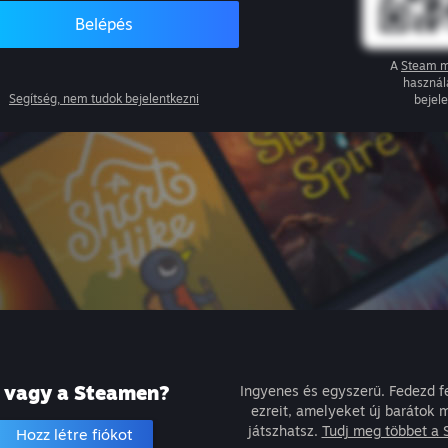
Belépés
A
Steam m
használ
Segítség, nem tudok bejelentkezni
bejel
j vagy a Steamen?
Ingyenes és egyszerű. Fedezd fe
ezreit, amelyeket új barátok mi
játszhatsz.
Tudj meg többet a 
Hozz létre fiókot