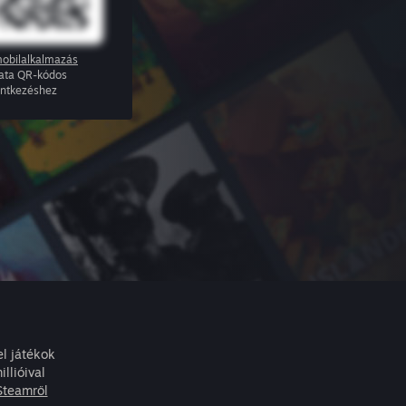
obilalkalmazás
ata QR-kódos
entkezéshez
l játékok
llióival
Steamről