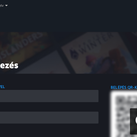
elv
kezés
VEL
BELÉPÉS QR-