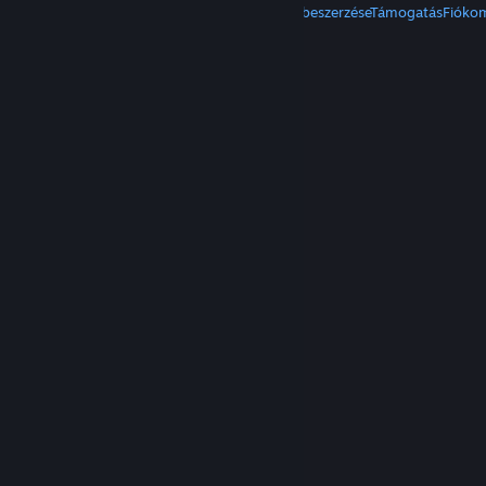
A Steam beszerzése
Mobilalkalmazások beszerzése
Támogatás
Fióko
© Valve Corporation. Minden jog fenntartva. A
védjegyek jogos tulajdonosaiké az Egyesült
Államokban és más országokban.
Adatvédelmi
szabályzat
|
Jogi információk
|
Hozzáférhetőség
|
Steam előfizetői szerződés
|
Visszatérítések
|
Sütik