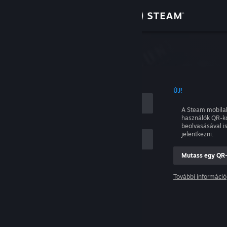
Bejelentkezés
Áruház
tkezés
Közösség
NÉVVEL
ÚJ!
Névjegy
A Steam mobila
használók QR-k
Támogatás
beolvasásával i
jelentkezni.
Nyelvváltás
Mutass egy QR
ám
A Steam mobilalkalmazás beszerzése
További információ
Belépés
Asztali weboldalra váltás
Segítség, nem tudok bejelentkezni