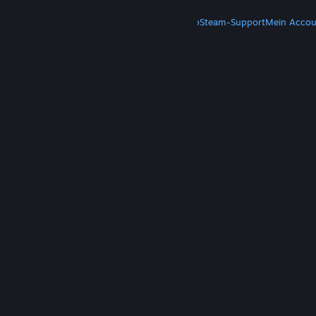
MEHR
Steam herunterladen
Steam-Mobile-App
Steam-Support
Mein Accou
© Valve Corporation. Alle Rechte vorbehalten. Alle
Marken sind Eigentum ihrer jeweiligen Besitzer in
den USA und anderen Ländern.
Datenschutzrichtlinien
|
Rechtliches
|
Barrierefreiheit
|
Steam-Nutzungsvertrag
|