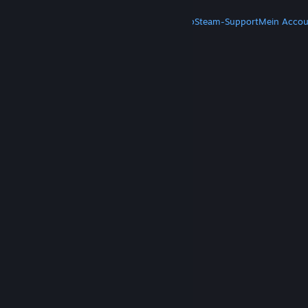
MEHR
Steam herunterladen
Steam-Mobile-App
Steam-Support
Mein Accou
© Valve Corporation. Alle Rechte vorbehalten. Alle
Marken sind Eigentum ihrer jeweiligen Besitzer in
den USA und anderen Ländern.
Datenschutzrichtlinien
|
Rechtliches
|
Barrierefreiheit
|
Steam-Nutzungsvertrag
|