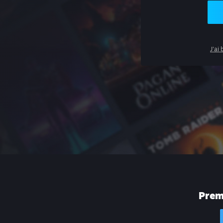
J'ai
Premi