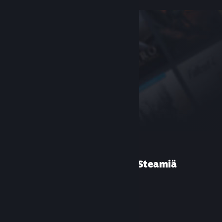
Etkö ole käyttänyt Steamiä
aiemmin?
Luo tili