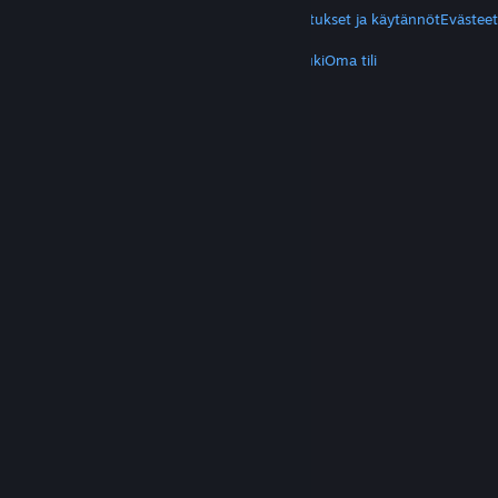
Yksityisyys
Helppokäyttötoiminnot
Ilmoitukset ja käytännöt
Evästeet
LISÄTIETOA
Hanki Steam
Mobiilisovellukset
Asiakastuki
Oma tili
© Valve Corporation. Kaikki oikeudet pidätetään.
Kaikki tavaramerkit ovat omistajiensa omaisuutta
Yhdysvalloissa ja kaikkialla maailmassa.