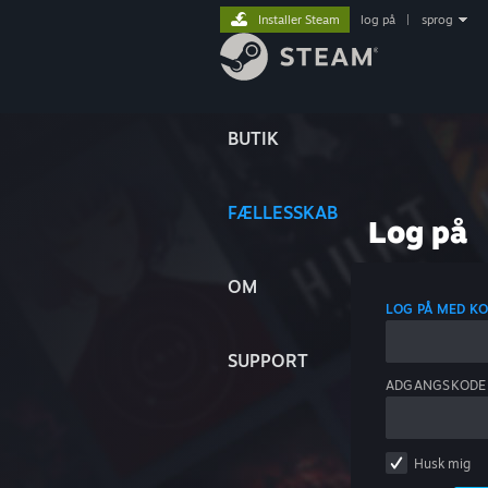
Installer Steam
log på
|
sprog
BUTIK
FÆLLESSKAB
Log på
OM
LOG PÅ MED K
SUPPORT
ADGANGSKODE
Husk mig