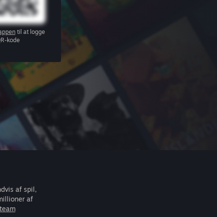
appen
til at logge
QR-kode
vis af spil,
llioner af
Steam