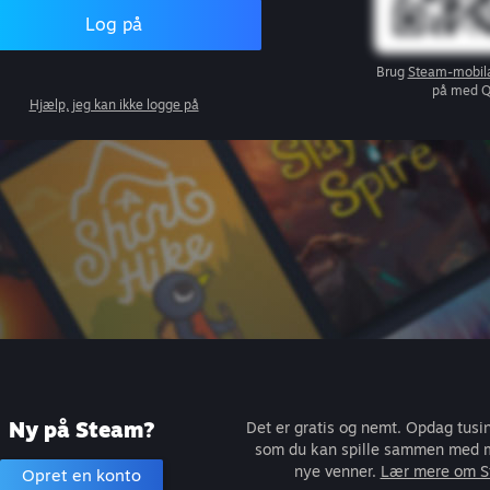
Log på
Brug
Steam-mobil
på med 
Hjælp, jeg kan ikke logge på
Ny på Steam?
Det er gratis og nemt. Opdag tusind
som du kan spille sammen med mi
nye venner.
Lær mere om 
Opret en konto