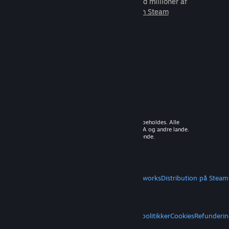
som du kan spille sammen med millioner af
nye venner.
Lær mere om Steam
© 2026 Valve Corporation. Alle rettigheder forbeholdes. Alle
varemærker tilhører deres respektive ejere i USA og andre lande.
Moms inkluderet i alle priser, hvor det er gældende.
Hent mobilapps
STEAM
Om Steam
Steam-abonnentaftale
Steamworks
Distribution på Steam
VALVE
Om Valve
Karriere
Hardware
Genbrug
JURIDISK
Privatliv
Tilgængelighed
Meddelelser og politikker
Cookies
Refunderin
MERE