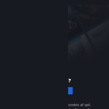
Ny på Steam?
Opret en konto
Det er gratis og nemt. Opdag tusindvis af spil,