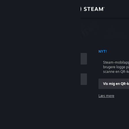
Log på
Butik
Fællesskab
ONTONAVN
NYT!
Om
Steam-mobilapp
brugere logge p
Support
scanne en QR-k
Vis mig en QR-
Skift sprog
Læs mere
Hent Steam-mobilappen
Log på
Vis desktop-webside
Hjælp, jeg kan ikke logge på