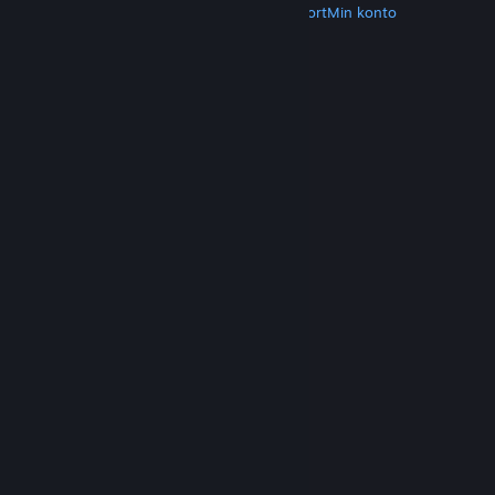
Hent Steam
Hent mobilapps
Kundesupport
Min konto
© Valve Corporation. Alle rettigheder forbeholdes.
Alle varemærker tilhører deres respektive
indehavere i USA og andre lande.
Fortrolighedspolitik
|
Juridisk
|
Tilgængelighed
|
Steam-abonnentaftale
|
Refunderinger
|
Cookies