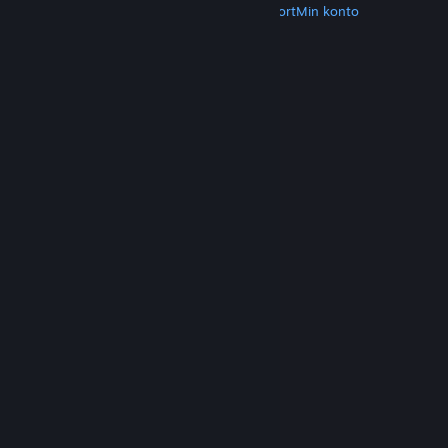
Hent Steam
Hent mobilapps
Kundesupport
Min konto
© Valve Corporation. Alle rettigheder forbeholdes.
Alle varemærker tilhører deres respektive
indehavere i USA og andre lande.
Fortrolighedspolitik
|
Juridisk
|
Tilgængelighed
|
Steam-abonnentaftale
|
Refunderinger
|
Cookies