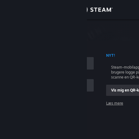
Log på
Butik
Fællesskab
ONTONAVN
NYT!
Om
Steam-mobilapp
brugere logge p
Support
scanne en QR-k
Vis mig en QR-
Skift sprog
Læs mere
Hent Steam-mobilappen
Log på
Vis desktop-webside
Hjælp, jeg kan ikke logge på