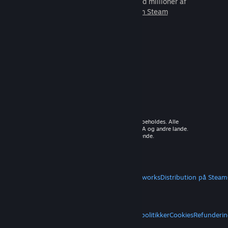
som du kan spille sammen med millioner af
nye venner.
Lær mere om Steam
© 2026 Valve Corporation. Alle rettigheder forbeholdes. Alle
varemærker tilhører deres respektive ejere i USA og andre lande.
Moms inkluderet i alle priser, hvor det er gældende.
Hent mobilapps
STEAM
Om Steam
Steam-abonnentaftale
Steamworks
Distribution på Steam
VALVE
Om Valve
Karriere
Hardware
Genbrug
JURIDISK
Privatliv
Tilgængelighed
Meddelelser og politikker
Cookies
Refunderin
MERE