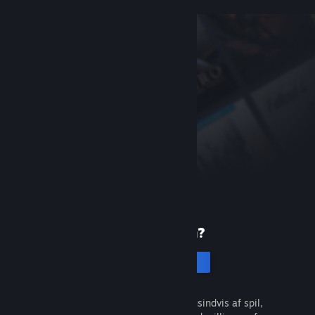
Ny på Steam?
Opret en konto
Det er gratis og nemt. Opdag tusindvis af spil,