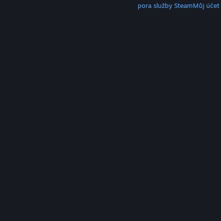
Klient služby Steam
Mobilní aplikace
Podpora služby Steam
Můj účet
© Valve Corporation. Všechna práva vyhrazena.
Všechny ochranné známky jsou vlastnictvím
příslušných subjektů v USA a dalších zemích.
Zásady
ochrany soukromí
|
Právní poučení
|
Přístupnost
|
Smlouva o užívání služby Steam
|
Vrácení peněz
|
Cookies