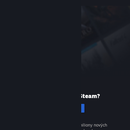
Poprvé ve službě Steam?
Vytvořit účet
Objevte tisíce skvělých her a miliony nových