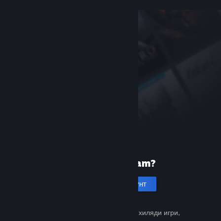
Нови сте в Steam?
Създаване на акаунт
Безплатно и лесно. Открийте хиляди игри,