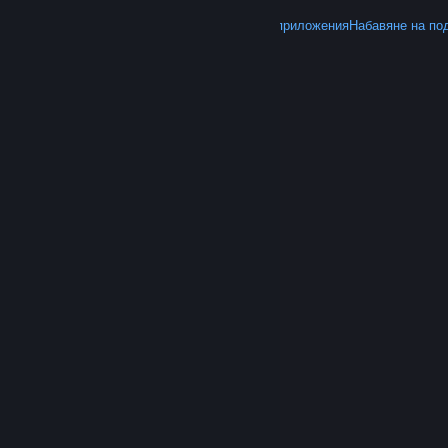
ОЩЕ
Вземете Steam
Вземане на мобилните приложения
Набавяне на по
© Valve Corporation. Всички права запазени. Всички
търговски марки принадлежат на съответните им
собственици в САЩ и други страни.
Декларация за
поверителност
|
Юридическа информация
|
Достъпност
|
Условия за ползване на Steam
|
Възстановявания
|
Бисквитки