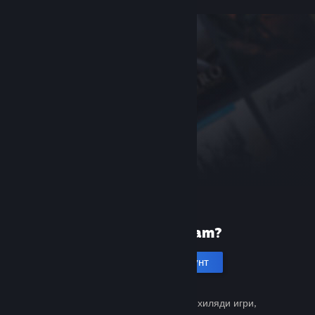
Нови сте в Steam?
Създаване на акаунт
Безплатно и лесно. Открийте хиляди игри,