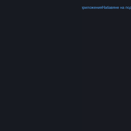
ОЩЕ
Вземете Steam
Вземане на мобилните приложения
Набавяне на по
© Valve Corporation. Всички права запазени. Всички
търговски марки принадлежат на съответните им
собственици в САЩ и други страни.
Декларация за
поверителност
|
Юридическа информация
|
Достъпност
|
Условия за ползване на Steam
|
Възстановявания
|
Бисквитки