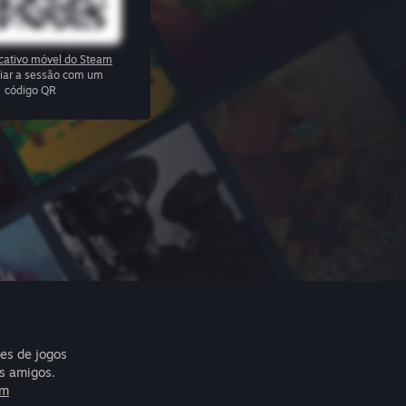
icativo móvel do Steam
ciar a sessão com um
código QR
res de jogos
s amigos.
am