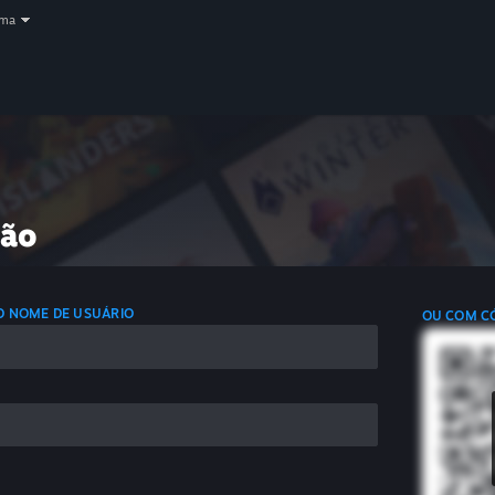
oma
são
 O NOME DE USUÁRIO
OU COM C