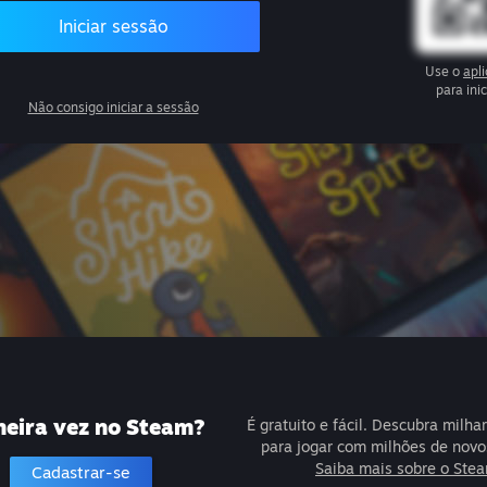
Iniciar sessão
Use o
apl
para ini
Não consigo iniciar a sessão
meira vez no Steam?
É gratuito e fácil. Descubra milha
para jogar com milhões de novo
Saiba mais sobre o Ste
Cadastrar-se