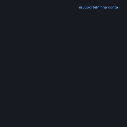
MAIS
Baixe o Steam
Baixe os aplicativos móveis
Suporte
Minha conta